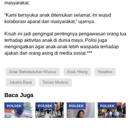
masyarakat.
“Kami bersyukur anak ditemukan selamat. Ini wujud
kolaborasi aparat dan masyarakat,” ujarnya.
Kisah ini jadi pengingat pentingnya pengawasan orang tua
terhadap aktivitas anak di dunia maya. Polisi juga
mengingatkan agar anak-anak lebih waspada terhadap
ajakan dari orang asing di media sosial.***
Anak Berkebutuhan Khusus
Anak Hilang
Headline
Jakarta Barat
Teman Medsos
Baca Juga
POLSEK
POLSEK
POLSEK
POLSEK
Polisi
Polisi
Polsek
Polsek
Amankan
Bongkar
Kembangan
Tambora