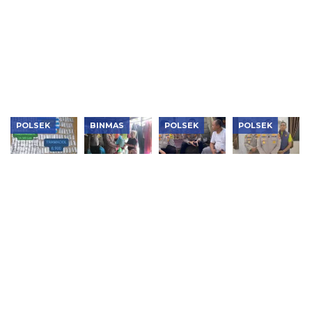
Jukir
Pencurian
Ungkap
Kembalikan
Tambora
600 Besi
Penggelapan
6 Motor
yang Viral,
Ulir di
Motor
Hilang
Ajak
Cikande,
Modus
kepada
Pengendara
Empat
Aplikasi
Pemilik Sah
Duel
Pelaku dan
Kencan,
Penadah
Pelaku
Ditangkap
Ditangkap
POLSEK
BINMAS
POLSEK
POLSEK
Polsek
Polsek
Jaga
Polsek
Kembangan
Tambora
Jakarta+
Cengkareng
Bongkar
Salurkan
On The
Sita 2.500
Dua
140 Paket
Spot,
Butir Obat
Jaringan
Bansos
Kapolsek
Keras,
Narkoba,
Sambut
Tambora
Pengedar
Sita 1,1 Kg
HUT Ke-81
Ajak Warga
Ditangkap
Sabu,
RI
RW 12
Puluhan
Tanah
Ribu Obat
Sereal
Keras dan
Perkuat
Vape
Sinergi
Etomidate
Jaga
Kamtibmas