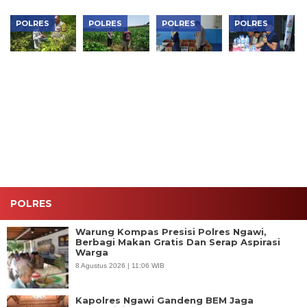
POLRES
POLRES
POLRES
POLRES
Bhabinkamtibmas
Bhabinkamtibmas
Dukung
Perkuat
Padas
Karangjati
Makan
Sinergi
Monitoring
Monitoring
Bergizi
Jaga
Pekarangan
Lahan
Gratis,
Kondusivitas
Sayur
Jagung
Polres
Wilayah,
Warga,
Warga,
Ngawi Cek
Kapolres
Dukung
Perkuat
Kesiapan di
Ngawi
Ketahanan
Ketahanan
SPPG
Pimpin
Pangan di
Pangan di
Curhat
Ngawi
Ngawi
Kamtibmas
POLRES
Warung Kompas Presisi Polres Ngawi,
Berbagi Makan Gratis Dan Serap Aspirasi
Warga
8 Agustus 2026 | 11:06 WIB
Kapolres Ngawi Gandeng BEM Jaga