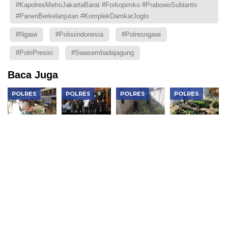
#KapolresMetroJakartaBarat #Forkopimko #PrabowoSubianto
#PanenBerkelanjutan #KomplekDamkarJoglo
#ngawi
#polisiindonesia
#polresngawi
#PolriPresisi
#swasembadajagung
Baca Juga
POLRES
POLRES
POLRES
POLRES
Warung
Kapolres
Bhabinkamtibmas
Bhabinkamtib
Kompas
Ngawi
Widodaren
Geneng
Presisi
Gandeng
Dorong
Monitoring
Polres
BEM Jaga
Pemanfaatan
Pekarangan
Ngawi,
Kondusivitas
Lahan
Sayuran,
Berbagi
Jelang HUT
untuk
Dorong
Makan
RI
Kebutuhan
Ketahanan
Gratis Dan
Rumah
Pangan
Serap
Tangga,
Keluarga di
Aspirasi
Perkuat
Ngawi
Warga
Ketahanan
Pangan