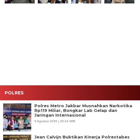
Kapolres
Kapolres
Tindak
Polrestabes
Metro
Metro
Lanjuti
Medan
Jakarta
Jakarta
Aduan
Tetapkan
Barat
Barat Jadi
Warga,
Anggota
Pimpin
Khotib
Satreskrim
DPRD
KRYD Blue
Salat
Polres
Medan AT
Light 3
Jumat,
Jakbar
Jadi
Pilar, 119
Sampaikan
Pastikan
Tersangka
Personel
Pesan
Tak Ada
Dugaan
Gabungan
Sinergi
Gudang
Penganiayaan
Jaga
Ulama dan
Handphone
Kamtibmas
Umara
Rekondisi
Ilegal di
Ruko 1000
POLRES
Polres Metro Jakbar Musnahkan Narkotika
Rp119 Miliar, Bongkar Lab Gelap dan
Jaringan Internasional
5 Agustus 2026 | 20:24 WIB
Jean Calvijn Buktikan Kinerja Polrestabes