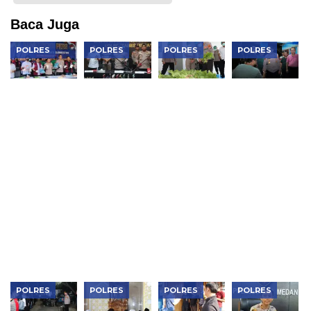
Baca Juga
POLRES
POLRES
POLRES
POLRES
Polres
Jean Calvijn
Kapolres
Kapolres
Metro
Buktikan
Metro
Metro
Jakbar
Kinerja
Jakarta
Jakarta
Musnahkan
Polrestabes
Barat
Barat Serap
Narkotika
Medan, 906
Tinjau
Aspirasi
Rp119
Tersangka
SPPG
Warga
Miliar,
Ditangkap
Palmerah
Lewat Jaga
Bongkar
dan Panen
Jakarta On
Lab Gelap
Pokcoy,
The Spot
dan
Pastikan
Jaringan
Kualitas
Internasional
Program
Makan
Bergizi
Gratis
POLRES
POLRES
POLRES
POLRES