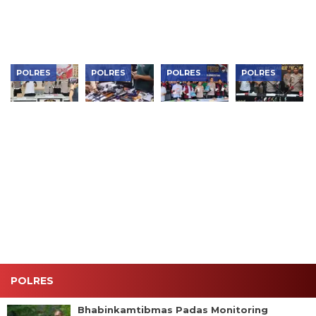
Ketahanan
Ketahanan
SPPG
Pimpin
Pangan di
Pangan di
Curhat
Ngawi
Ngawi
Kamtibmas
POLRES
POLRES
POLRES
POLRES
Polisi
Polisi Usut
Polres
Jean Calvijn
Sumba
Temuan
Metro
Buktikan
Timur
995 Senjata
Jakbar
Kinerja
Gagalkan
di Sekolah
Musnahkan
Polrestabes
Penyelundupan
Swasta
Narkotika
Medan, 906
Pasir Emas
Jaksel
Rp119
Tersangka
91,65 Gram,
Miliar,
Ditangkap
Jaringan
Bongkar
Tambang
Lab Gelap
Ilegal
dan
Diburu
Jaringan
Internasional
POLRES
Bhabinkamtibmas Padas Monitoring