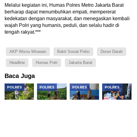
Melalui kegiatan ini, Humas Polres Metro Jakarta Barat
berharap dapat menumbuhkan empati, mempererat
kedekatan dengan masyarakat, dan menegaskan kembali
wajah Polri yang humanis, peduli, dan selalu hadir di
tengah rakyat.***
AKP Wisnu Wirawan
Bakti Sosial Polisi
Donor Darah
Headline
Humas Polri
Jakarta Barat
Baca Juga
POLRES
POLRES
POLRES
POLRES
Bhabinkamtibmas
Bhabinkamtibmas
Dukung
Perkuat
Padas
Karangjati
Makan
Sinergi
Monitoring
Monitoring
Bergizi
Jaga
Pekarangan
Lahan
Gratis,
Kondusivitas
Sayur
Jagung
Polres
Wilayah,
Warga,
Warga,
Ngawi Cek
Kapolres
Dukung
Perkuat
Kesiapan di
Ngawi