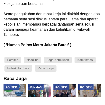
kesejahteraan bersama.
Acara pengukuhan dan rapat kerja ini diakhiri dengan doa
bersama serta sesi diskusi antara para ulama dan aparat
kepolisian, membahas berbagai tantangan serta solusi
dalam menjaga keamanan dan ketertiban di wilayah
Tambora.
( *Humas Polres Metro Jakarta Barat* )
Forsima
Headline
Jaga Kerukunan
Kamtibmas
Polsek Tambora
Rapat Kerja
Baca Juga
POLSEK
BINMAS
POLSEK
POLSEK
Polsek
Polsek
Jaga
Polsek
Kembangan
Tambora
Jakarta+
Cengkareng