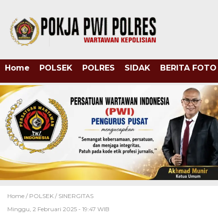
Home
POLSEK
POLRES
SIDAK
BERITA FOTO
Home /
POLSEK
/
SINERGITAS
Minggu, 2 Februari 2025 - 19:47 WIB