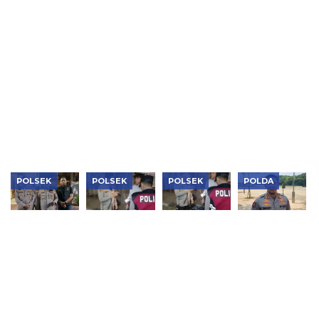
Bongkar
Salurkan
On The
Sita 2.500
Dua
140 Paket
Spot,
Butir Obat
Jaringan
Bansos
Kapolsek
Keras,
Narkoba,
Sambut
Tambora
Pengedar
Sita 1,1 Kg
HUT Ke-81
Ajak Warga
Ditangkap
Sabu,
RI
RW 12
Puluhan
Tanah
Ribu Obat
Sereal
Keras dan
Perkuat
Vape
Sinergi
Etomidate
Jaga
Kamtibmas
POLSEK
POLSEK
POLSEK
POLDA
Aksi Cepat
Patroli
Kapolsek
Polda
Polsek
Subuh
Tambora
Metro Jaya
Kebon
Dipimpin
Pimpin
Sebut
Jeruk,
Kapolsek
Patroli
Sinergi
Mobil
Tambora,
Subuh,
Tiga Pilar
Curian
Tiga Motor
Tiga Motor
Kunci
Berhasil
Tanpa
Tanpa
Jakarta
Kembali ke
Dokumen
Dokumen
Tetap
Tangan
Diamankan
Disita
Aman