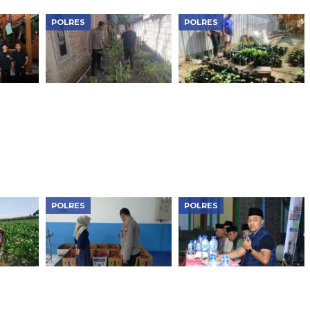
POLRES
POLRES
Bhabinkamtibmas
Bhabinkamtibmas
aga
Widodaren Dorong
Geneng Monitoring
lang
Pemanfaatan Lahan
Pekarangan Sayuran,
untuk Kebutuhan
Dorong Ketahanan
Rumah Tangga,
Pangan Keluarga di
Perkuat Ketahanan
Ngawi
Pangan
POLRES
POLRES
as
Dukung Makan Bergizi
Perkuat Sinergi Jaga
toring
Gratis, Polres Ngawi
Kondusivitas Wilayah,
arga,
Cek Kesiapan di SPPG
Kapolres Ngawi Pimpin