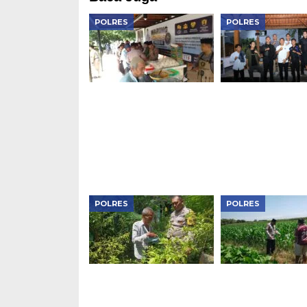
POLRES
POLRES
Warung Kompas
Kapolres Ngawi
Presisi Polres Ngawi,
Gandeng BEM J
Berbagi Makan Gratis
Kondusivitas Je
Dan Serap Aspirasi
HUT RI
Warga
POLRES
POLRES
Bhabinkamtibmas
Bhabinkamtibm
Padas Monitoring
Karangjati Moni
Pekarangan Sayur
Lahan Jagung W