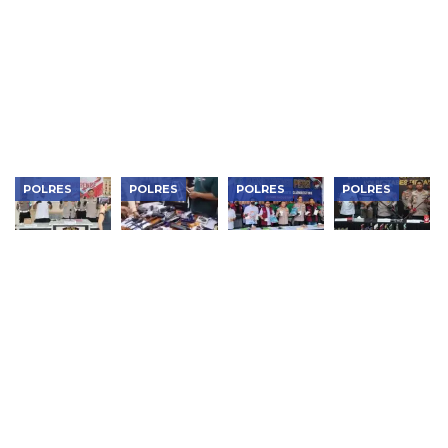
Monitoring
Monitoring
Bergizi
Jaga
Pekarangan
Lahan
Gratis,
Kondusivitas
Sayur
Jagung
Polres
Wilayah,
Warga,
Warga,
Ngawi Cek
Kapolres
Dukung
Perkuat
Kesiapan di
Ngawi
Ketahanan
Ketahanan
SPPG
Pimpin
Pangan di
Pangan di
Curhat
Ngawi
Ngawi
Kamtibmas
POLRES
POLRES
POLRES
POLRES
Polisi
Polisi Usut
Polres
Jean Calvijn
Sumba
Temuan
Metro
Buktikan
Timur
995 Senjata
Jakbar
Kinerja
Gagalkan
di Sekolah
Musnahkan
Polrestabes
Penyelundupan
Swasta
Narkotika
Medan, 906
Pasir Emas
Jaksel
Rp119
Tersangka
91,65 Gram,
Miliar,
Ditangkap
Jaringan
Bongkar
Tambang
Lab Gelap
Ilegal
dan
Diburu
Jaringan
Internasional