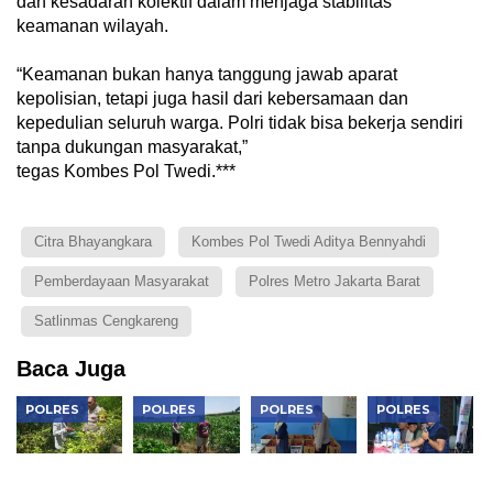
dan kesadaran kolektif dalam menjaga stabilitas
keamanan wilayah.
“Keamanan bukan hanya tanggung jawab aparat
kepolisian, tetapi juga hasil dari kebersamaan dan
kepedulian seluruh warga. Polri tidak bisa bekerja sendiri
tanpa dukungan masyarakat,”
tegas Kombes Pol Twedi.***
Citra Bhayangkara
Kombes Pol Twedi Aditya Bennyahdi
Pemberdayaan Masyarakat
Polres Metro Jakarta Barat
Satlinmas Cengkareng
Baca Juga
POLRES
POLRES
POLRES
POLRES
Bhabinkamtibmas
Bhabinkamtibmas
Dukung
Perkuat
Padas
Karangjati
Makan
Sinergi