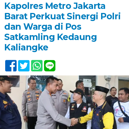
Kapolres Metro Jakarta
Barat Perkuat Sinergi Polri
dan Warga di Pos
Satkamling Kedaung
Kaliangke