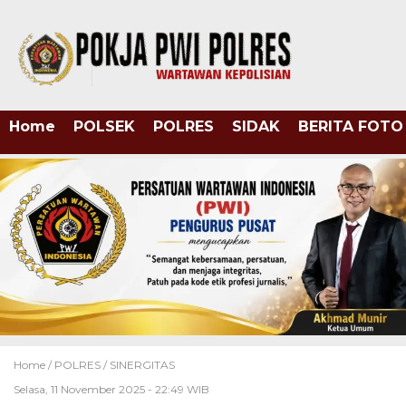
Home
POLSEK
POLRES
SIDAK
BERITA FOTO
Home /
POLRES
/
SINERGITAS
Selasa, 11 November 2025 - 22:49 WIB