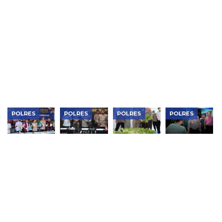
Dukung
Perkuat
Polisi
Polisi Usut
Makan
Sinergi
Sumba
Temuan
Bergizi
Jaga
Timur
995 Senjata
Gratis,
Kondusivitas
Gagalkan
di Sekolah
Polres
Wilayah,
Penyelundupan
Swasta
Ngawi Cek
Kapolres
Pasir Emas
Jaksel
Kesiapan di
Ngawi
91,65 Gram,
SPPG
Pimpin
Jaringan
Curhat
Tambang
Kamtibmas
Ilegal
Diburu
POLRES
POLRES
POLRES
POLRES
Polres
Jean Calvijn
Kapolres
Kapolres
Metro
Buktikan
Metro
Metro
Jakbar
Kinerja
Jakarta
Jakarta
Musnahkan
Polrestabes
Barat
Barat Serap
Narkotika
Medan, 906
Tinjau
Aspirasi
Rp119
Tersangka
SPPG
Warga
Miliar,
Ditangkap
Palmerah
Lewat Jaga
Bongkar
dan Panen
Jakarta On
Lab Gelap
Pokcoy,
The Spot
dan
Pastikan
Jaringan
Kualitas