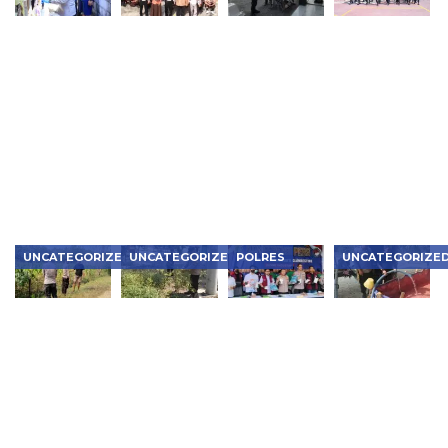
Kapolres
Police
Prioritaskan
Asah
Ngawi
Goes to
Penyandang
Kemampuan
Pimpin
School,
Disabilitas,
Dalmas,
Langsung
Satlantas
Polsek
Samapta
Olah TKP
Ngawi
Ngawi Kota
Polres
Kasus
Tanamkan
Dapat
Ngawi Siap
Penganiayaan
Tertib Lalu
Pujian
Hadapi
Berujung
Lintas
Berbagai
Meninggal
Situasi di
Dunia di
Lapangan
Kedunggalar
UNCATEGORIZED
UNCATEGORIZED
POLRES
UNCATEGORIZE
Bhabinkamtibmas
Bhabinkamtibmas
Polres
Polisi
Karanganyar
Kedunggalar
Metro
Ngawi
Monitoring
Monitoring
Jakbar
Bergerak
Pekarangan
Budidaya
Musnahkan
Cepat
P2B,
Cabai,
Narkotika
Salurkan
Dukung
Dukung
Rp119
Air Bersih
Ketahanan
Ketahanan
Miliar,
untuk
Pangan di
Pangan di
Bongkar
Warga
Ngawi
Ngawi
Lab Gelap
Kasreman