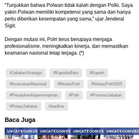
“Tunjukkan bahwa Polwan tidak kalah dengan Polki. Saya
yakin Polwan memiliki kompetensi yang sama dan hanya
perlu diberikan kesempatan yang sama,” ujar Jenderal
Sigit.
Dengan mutasi ini, Polri terus berupaya menjaga
profesionalisme, meningkatkan kinerja, dan memastikan
keamanan nasional tetap terjaga. (*)
#JabatanStrategis
#KapoldaBaru
#Kapolri
#KeamananNasional
#MutasiPolri
#MutasiPolri2025
#PerubahanKepemimpinan
#Polri
#PromosiJabatan
#RotasiJabatan
Headline
Baca Juga
UNCATEGORIZED
UNCATEGORIZED
UNCATEGORIZED
UNCATEGORIZE