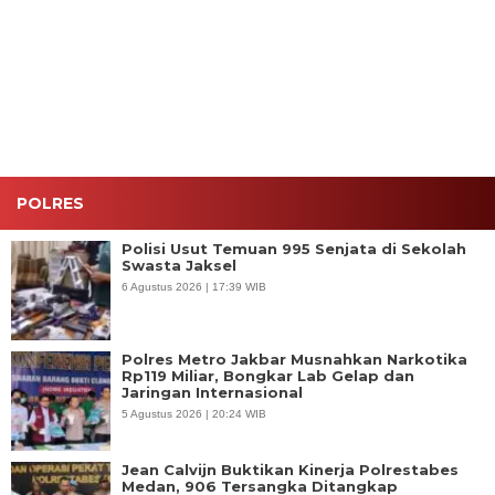
P2B,
Cabai,
Narkotika
Salurkan
Dukung
Dukung
Rp119
Air Bersih
Ketahanan
Ketahanan
Miliar,
untuk
Pangan di
Pangan di
Bongkar
Warga
Ngawi
Ngawi
Lab Gelap
Kasreman
dan
yang
Jaringan
Terdampak
Internasional
Kemarau
POLRES
Polisi Usut Temuan 995 Senjata di Sekolah
Swasta Jaksel
6 Agustus 2026 | 17:39 WIB
Polres Metro Jakbar Musnahkan Narkotika
Rp119 Miliar, Bongkar Lab Gelap dan
Jaringan Internasional
5 Agustus 2026 | 20:24 WIB
Jean Calvijn Buktikan Kinerja Polrestabes
Medan, 906 Tersangka Ditangkap