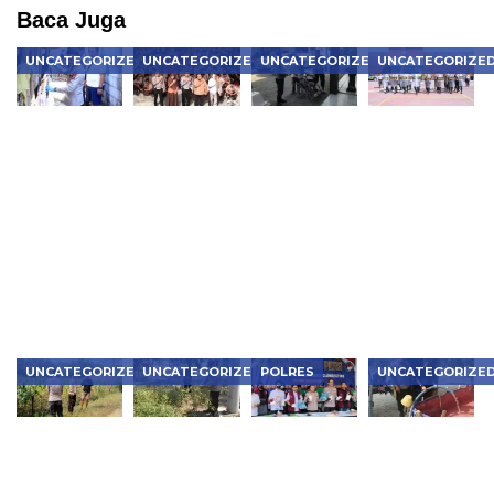
Baca Juga
UNCATEGORIZED
UNCATEGORIZED
UNCATEGORIZED
UNCATEGORIZE
Kapolres
Police
Prioritaskan
Asah
Ngawi
Goes to
Penyandang
Kemampuan
Pimpin
School,
Disabilitas,
Dalmas,
Langsung
Satlantas
Polsek
Samapta
Olah TKP
Ngawi
Ngawi Kota
Polres
Kasus
Tanamkan
Dapat
Ngawi Siap
Penganiayaan
Tertib Lalu
Pujian
Hadapi
Berujung
Lintas
Berbagai
Meninggal
Situasi di
Dunia di
Lapangan
Kedunggalar
UNCATEGORIZED
UNCATEGORIZED
POLRES
UNCATEGORIZE
Bhabinkamtibmas
Bhabinkamtibmas
Polres
Polisi
Karanganyar
Kedunggalar
Metro
Ngawi
Monitoring
Monitoring
Jakbar
Bergerak
Pekarangan
Budidaya
Musnahkan
Cepat