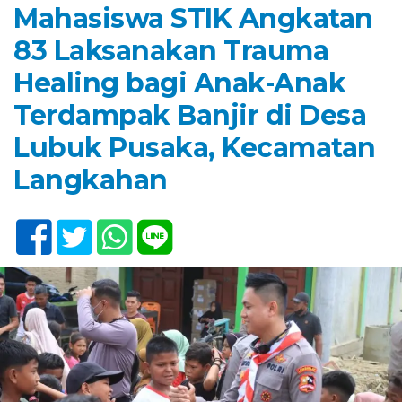
Mahasiswa STIK Angkatan
83 Laksanakan Trauma
Healing bagi Anak-Anak
Terdampak Banjir di Desa
Lubuk Pusaka, Kecamatan
Langkahan