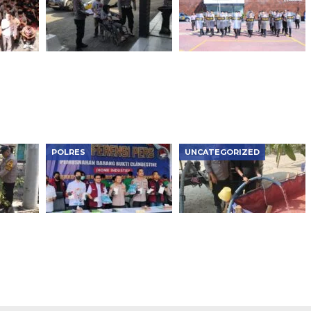
chool,
Prioritaskan
Asah Kemampuan
Penyandang
Dalmas, Samapta
 Lalu
Disabilitas, Polsek
Polres Ngawi Siap
Ngawi Kota Dapat
Hadapi Berbagai
Pujian
Situasi di Lapangan
POLRES
UNCATEGORIZED
as
Polres Metro Jakbar
Polisi Ngawi Bergerak
Musnahkan Narkotika
Cepat Salurkan Air
idaya
Rp119 Miliar, Bongkar
Bersih untuk Warga
Lab Gelap dan
Kasreman yang
an di
Jaringan Internasional
Terdampak Kemarau