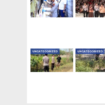
Kapolres Ngawi Pimpin
Police Goes to S
Langsung Olah TKP
Satlantas Ngawi
Kasus Penganiayaan
Tanamkan Tertib
Berujung Meninggal
Lintas
Dunia di Kedunggalar
UNCATEGORIZED
UNCATEGORIZED
Bhabinkamtibmas
Bhabinkamtibm
Karanganyar
Kedunggalar
Monitoring
Monitoring Bud
Pekarangan P2B,
Cabai, Dukung
Dukung Ketahanan
Ketahanan Pang
Pangan di Ngawi
Ngawi