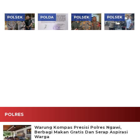
POLSEK
POLDA
POLSEK
POLSEK
Aksi Cepat
Buntut
Curi Motor
Polsek
Polsek
Ucapan “Lu
Teknisi Wi-
Tambora
Kebon
Punya Otak
Fi, Pria di
Kembalikan
Jeruk,
Enggak?”,
Tambora
12 Motor
Mobil
PWI Resmi
Diciduk
Hasil
Curian
Laporkan
Polisi
Ungkap
Berhasil
Hotman
Penyelundupa
Kembali ke
Paris ke
Korban
Tangan
Polda
Haru
Pemilik
Metro Jaya
Hanya
dalam Satu
Jam
POLRES
Warung Kompas Presisi Polres Ngawi,
Berbagi Makan Gratis Dan Serap Aspirasi
Warga