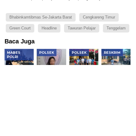
Bhabinkamtibmas Se-Jakarta Barat
Cengkareng Timur
Green Court
Headline
Tawuran Pelajar
Tenggelam
Baca Juga
MABES
POLSEK
POLSEK
RESKRIM
POLRI
Berkas
Polsek
Polsek
Terungkap!
Kedua
Kembangan
Tambora
Oknum
Kasus PT
Ungkap
Kembalikan
Polisi
DSI
Penggelapan
6 Motor
Diduga
Dinyatakan
Motor
Hilang
Bunuh
P21,
Modus
kepada
Nenek 70
Bareskrim
Aplikasi
Pemilik Sah
Tahun di
Sita Aset
Kencan,
Deli
Rp425
Pelaku
Serdang,
Miliar
Ditangkap
Motif
Dipicu
Penolakan
Pinjaman
Uang