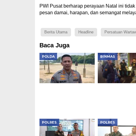
PWI Pusat berharap perayaan Natal ini tidak
pesan damai, harapan, dan semangat melayan
Berita Utama
Headline
Persatuan Wartaw
Baca Juga
POLDA
BINMAS
Polda Metro Jaya
Patroli KRYD Po
Sebut Sinergi Tiga
Tambora Diting
Pilar Kunci Jakarta
Warga Diajak B
Tetap Aman
Cegah Tawuran
POLRES
POLRES