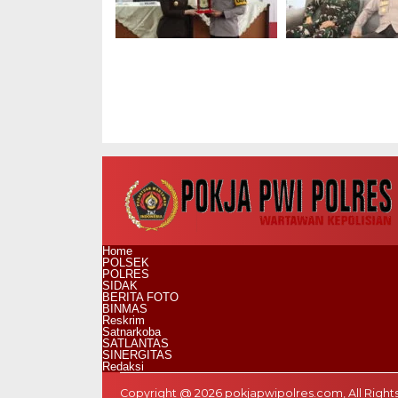
Silaturahmi Kapolres
Silaturahmi Kap
Metro Jakbar dan
dan Dandim Pe
Kajari Perkokoh
Sinergi TNI–Polri
Kolaborasi
Home
POLSEK
POLRES
SIDAK
BERITA FOTO
BINMAS
Reskrim
Satnarkoba
SATLANTAS
SINERGITAS
Redaksi
Copyright @ 2026 pokjapwipolres.com, All Right