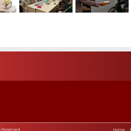
olres
Pererat Kemitraan,
Polsek Tambora
rkokoh
Kapolsek Cengkareng
Berbagi Nasi kepada
Sambangi PCNU Demi
Warga, Wujud Polri
Kamtibmas Kondusif
Humanis dan Peduli
Masyarakat
s Reserved
Home