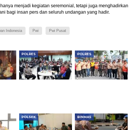
 hanya menjadi kegiatan seremonial, tetapi juga menghadirkan
i bagi insan pers dan seluruh undangan yang hadir.
an Indonesia
Pwi
Pwi Pusat
POLRES
POLRES
lsek
Kapolres Jakbar Nobar
Sinergi TNI-Polri dan
katkan,
Final Piala Dunia 2026
Pemkot Warnai Grebek
ersama
Bareng Warga, Perkuat
Lumpur di Kapuk
Silaturahmi
Jakbar
POLSEK
BINMAS