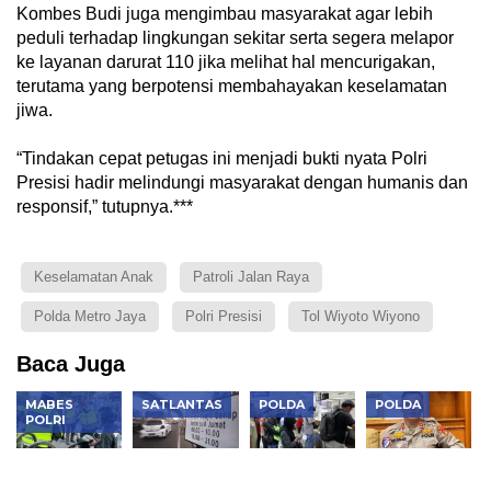
Kombes Budi juga mengimbau masyarakat agar lebih
peduli terhadap lingkungan sekitar serta segera melapor
ke layanan darurat 110 jika melihat hal mencurigakan,
terutama yang berpotensi membahayakan keselamatan
jiwa.
“Tindakan cepat petugas ini menjadi bukti nyata Polri
Presisi hadir melindungi masyarakat dengan humanis dan
responsif,” tutupnya.***
Keselamatan Anak
Patroli Jalan Raya
Polda Metro Jaya
Polri Presisi
Tol Wiyoto Wiyono
Baca Juga
MABES
SATLANTAS
POLDA
POLDA
POLRI
Razia
Catat! 28
Samsat
Operasi
Nasional
Gerbang
Daan
Knalpot