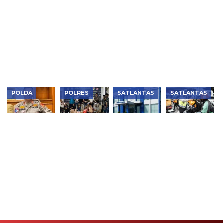
Dimulai, Isu
Tol Jakarta
Mogot
Brong
Penundaan
Kena Ganjil
Dipadati
Diperketat,
Operasi
Genap
Warga,
AKBP Ojo
Patuh 2026
Sepekan Ini
Program
Ruslani:
Terbantahkan
Pemutihan
Pelanggar
PKB
Wajib Ganti
Diserbu
atau
Wajib Pajak
Ditindak
POLDA
POLRES
SATLANTAS
SATLANTAS
Motor
Gelar Bakti
Polres
5.000 Takjil
Hantam
Sosial HUT
Garut
Ludes,
Bus
Ke-8
Tegaskan
Polisi dan
Berhenti,
Letting
Layanan
Komunitas
Pengendara
JIW4246A
SIM
Moge
Tewas!
Polres
Transparan,
Berbagi di
AKBP Ojo:
Ngawi di
Bantah
TL Tomang
Harus
Panti
Tudingan
Fokus
Asuhan Al
dan Tolak
Berkendara
Munawwarah
Praktik
Calo