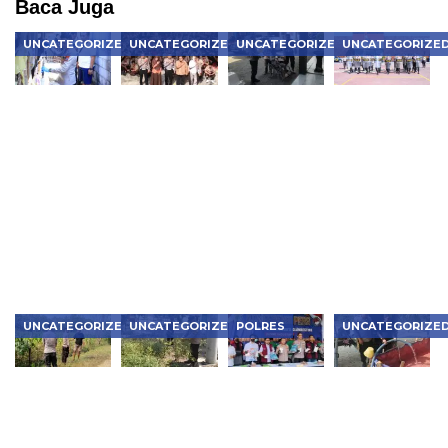
Baca Juga
UNCATEGORIZED
UNCATEGORIZED
UNCATEGORIZED
UNCATEGORIZE
Kapolres
Police
Prioritaskan
Asah
Ngawi
Goes to
Penyandang
Kemampuan
Pimpin
School,
Disabilitas,
Dalmas,
Langsung
Satlantas
Polsek
Samapta
Olah TKP
Ngawi
Ngawi Kota
Polres
Kasus
Tanamkan
Dapat
Ngawi Siap
Penganiayaan
Tertib Lalu
Pujian
Hadapi
Berujung
Lintas
Berbagai
Meninggal
Situasi di
Dunia di
Lapangan
Kedunggalar
UNCATEGORIZED
UNCATEGORIZED
POLRES
UNCATEGORIZE
Bhabinkamtibmas
Bhabinkamtibmas
Polres
Polisi
Karanganyar
Kedunggalar
Metro
Ngawi
Monitoring
Monitoring
Jakbar
Bergerak
Pekarangan
Budidaya
Musnahkan
Cepat
P2B,
Cabai,
Narkotika
Salurkan