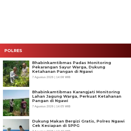
Dukung
Dukung
Rp119
Air Bersih
Ketahanan
Ketahanan
Miliar,
untuk
Pangan di
Pangan di
Bongkar
Warga
Ngawi
Ngawi
Lab Gelap
Kasreman
dan
yang
Jaringan
Terdampak
Internasional
Kemarau
POLRES
Bhabinkamtibmas Padas Monitoring
Pekarangan Sayur Warga, Dukung
Ketahanan Pangan di Ngawi
7 Agustus 2026 | 14:08 WIB
Bhabinkamtibmas Karangjati Monitoring
Lahan Jagung Warga, Perkuat Ketahanan
Pangan di Ngawi
7 Agustus 2026 | 14:05 WIB
Dukung Makan Bergizi Gratis, Polres Ngawi
Cek Kesiapan di SPPG