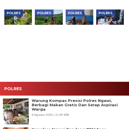
POLRES
POLRES
POLRES
POLRES
Bhabinkamtibmas
Bhabinkamtibmas
Dukung
Perkuat
Padas
Karangjati
Makan
Sinergi
Monitoring
Monitoring
Bergizi
Jaga
Pekarangan
Lahan
Gratis,
Kondusivitas
Sayur
Jagung
Polres
Wilayah,
Warga,
Warga,
Ngawi Cek
Kapolres
Dukung
Perkuat
Kesiapan di
Ngawi
Ketahanan
Ketahanan
SPPG
Pimpin
Pangan di
Pangan di
Curhat
Ngawi
Ngawi
Kamtibmas
POLRES
Warung Kompas Presisi Polres Ngawi,
Berbagi Makan Gratis Dan Serap Aspirasi
Warga
8 Agustus 2026 | 11:06 WIB