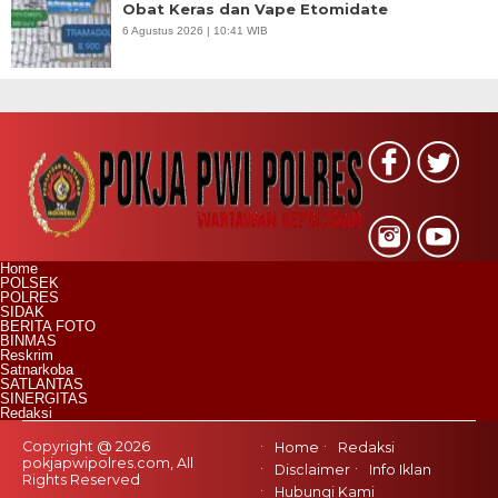
Obat Keras dan Vape Etomidate
6 Agustus 2026 | 10:41 WIB
Home
POLSEK
POLRES
SIDAK
BERITA FOTO
BINMAS
Reskrim
Satnarkoba
SATLANTAS
SINERGITAS
Redaksi
Copyright @ 2026
Home
Redaksi
pokjapwipolres.com, All
Disclaimer
Info Iklan
Rights Reserved
Hubungi Kami