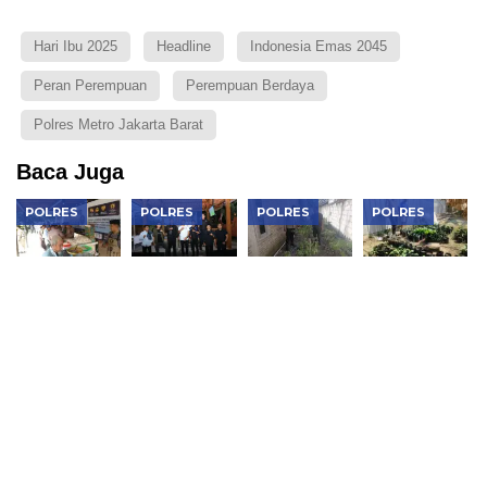
Hari Ibu 2025
Headline
Indonesia Emas 2045
Peran Perempuan
Perempuan Berdaya
Polres Metro Jakarta Barat
Baca Juga
POLRES
POLRES
POLRES
POLRES
Warung
Kapolres
Bhabinkamtibmas
Bhabinkamtib
Kompas
Ngawi
Widodaren
Geneng
Presisi
Gandeng
Dorong
Monitoring
Polres
BEM Jaga
Pemanfaatan
Pekarangan
Ngawi,
Kondusivitas
Lahan
Sayuran,
Berbagi
Jelang HUT
untuk
Dorong
Makan
RI
Kebutuhan
Ketahanan
Gratis Dan
Rumah
Pangan
Serap
Tangga,
Keluarga di
Aspirasi
Perkuat
Ngawi
Warga
Ketahanan
Pangan