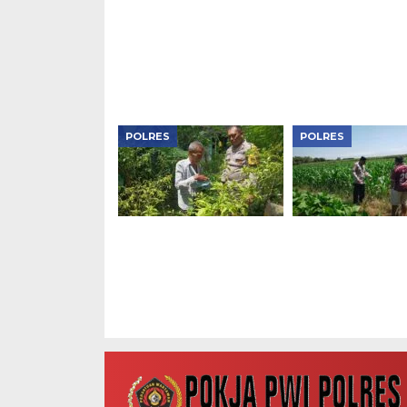
Presisi Polres Ngawi,
Gandeng BEM J
Berbagi Makan Gratis
Kondusivitas Je
Dan Serap Aspirasi
HUT RI
Warga
POLRES
POLRES
Bhabinkamtibmas
Bhabinkamtibm
Padas Monitoring
Karangjati Moni
Pekarangan Sayur
Lahan Jagung W
Warga, Dukung
Perkuat Ketaha
Ketahanan Pangan di
Pangan di Ngaw
Ngawi