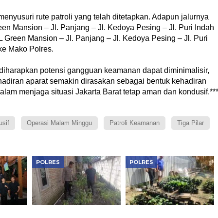
enyusuri rute patroli yang telah ditetapkan. Adapun jalurnya
en Mansion – Jl. Panjang – Jl. Kedoya Pesing – Jl. Puri Indah
 Green Mansion – Jl. Panjang – Jl. Kedoya Pesing – Jl. Puri
ke Mako Polres.
 diharapkan potensi gangguan keamanan dapat diminimalisir,
ehadiran aparat semakin dirasakan sebagai bentuk kehadiran
 dalam menjaga situasi Jakarta Barat tetap aman dan kondusif.**
sif
Operasi Malam Minggu
Patroli Keamanan
Tiga Pilar
POLRES
POLRES
Bhabinkamtibmas
Bhabinkamtibmas