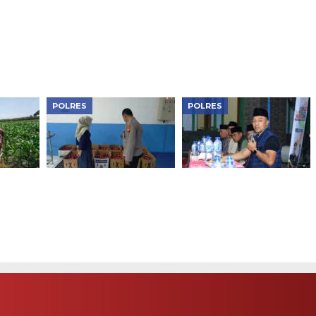
aga
Widodaren Dorong
Geneng Monitoring
lang
Pemanfaatan Lahan
Pekarangan Sayuran,
untuk Kebutuhan
Dorong Ketahanan
Rumah Tangga,
Pangan Keluarga di
Perkuat Ketahanan
Ngawi
Pangan
POLRES
POLRES
as
Dukung Makan Bergizi
Perkuat Sinergi Jaga
toring
Gratis, Polres Ngawi
Kondusivitas Wilayah,
arga,
Cek Kesiapan di SPPG
Kapolres Ngawi Pimpin
nan
Curhat Kamtibmas
i