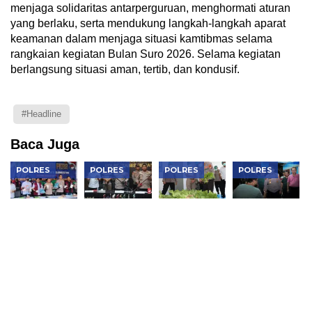
menjaga solidaritas antarperguruan, menghormati aturan
yang berlaku, serta mendukung langkah-langkah aparat
keamanan dalam menjaga situasi kamtibmas selama
rangkaian kegiatan Bulan Suro 2026. Selama kegiatan
berlangsung situasi aman, tertib, dan kondusif.
#Headline
Baca Juga
POLRES
POLRES
POLRES
POLRES
Polres
Jean Calvijn
Kapolres
Kapolres
Metro
Buktikan
Metro
Metro
Jakbar
Kinerja
Jakarta
Jakarta
Musnahkan
Polrestabes
Barat
Barat Serap
Narkotika
Medan, 906
Tinjau
Aspirasi
Rp119
Tersangka
SPPG
Warga
Miliar,
Ditangkap
Palmerah
Lewat Jaga
Bongkar
dan Panen
Jakarta On
Lab Gelap
Pokcoy,
The Spot
dan
Pastikan