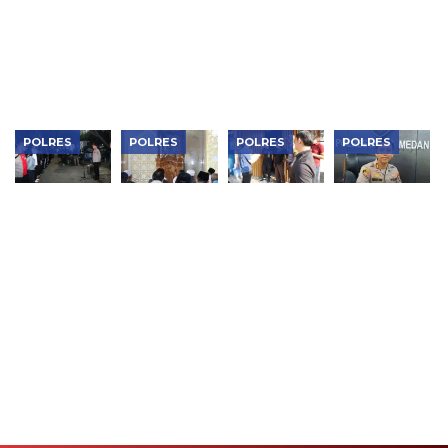
Jaringan
Kualitas
Internasional
Program
Makan
Bergizi
Gratis
POLRES
POLRES
POLRES
POLRES
Kapolres
Kapolres
Tindak
Polrestabes
Metro
Metro
Lanjuti
Medan
Jakarta
Jakarta
Aduan
Tetapkan
Barat
Barat Jadi
Warga,
Anggota
Pimpin
Khotib
Satreskrim
DPRD
KRYD Blue
Salat
Polres
Medan AT
Light 3
Jumat,
Jakbar
Jadi
Pilar, 119
Sampaikan
Pastikan
Tersangka
Personel
Pesan
Tak Ada
Dugaan
Gabungan
Sinergi
Gudang
Penganiayaan
Jaga
Ulama dan
Handphone
Kamtibmas
Umara
Rekondisi
Ilegal di
Ruko 1000