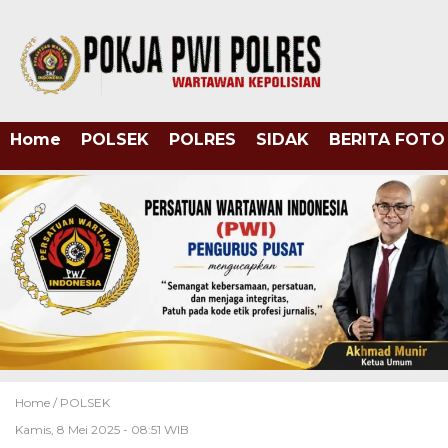
Home
POLSEK
POLRES
SIDAK
BERITA FOTO
Home /
POLSEK
Kamis, 8 Mei 2025 - 08:51 WIB