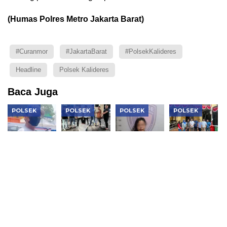
(Humas Polres Metro Jakarta Barat)
#Curanmor
#JakartaBarat
#PolsekKalideres
Headline
Polsek Kalideres
Baca Juga
POLSEK
POLSEK
POLSEK
POLSEK
Polisi
Polisi
Polsek
Polsek
Amankan
Bongkar
Kembangan
Tambora
Jukir
Pencurian
Ungkap
Kembalikan
Tambora
600 Besi
Penggelapan
6 Motor
yang Viral,
Ulir di
Motor
Hilang
Ajak
Cikande,
Modus
kepada
Pengendara
Empat
Aplikasi
Pemilik Sah
Duel
Pelaku dan
Kencan,
Penadah
Pelaku
Ditangkap
Ditangkap