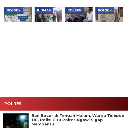
POLSEK
BINMAS
POLSEK
POLSEK
Polsek
Polsek
Jaga
Polsek
Kembangan
Tambora
Jakarta+
Cengkareng
Bongkar
Salurkan
On The
Sita 2.500
Dua
140 Paket
Spot,
Butir Obat
Jaringan
Bansos
Kapolsek
Keras,
Narkoba,
Sambut
Tambora
Pengedar
Sita 1,1 Kg
HUT Ke-81
Ajak Warga
Ditangkap
Sabu,
RI
RW 12
Puluhan
Tanah
Ribu Obat
Sereal
Keras dan
Perkuat
Vape
Sinergi
Etomidate
Jaga
Kamtibmas
POLRES
Ban Bocor di Tengah Malam, Warga Telepon
110, Polisi Pitu Polres Ngawi Sigap
Membantu