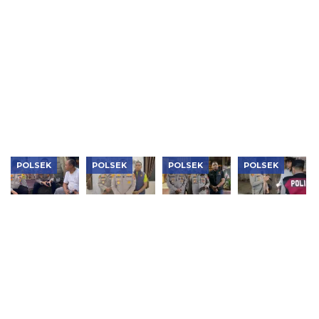
Ungkap
Kembalikan
Bongkar
Salurkan
Penggelapan
6 Motor
Dua
140 Paket
Motor
Hilang
Jaringan
Bansos
Modus
kepada
Narkoba,
Sambut
Aplikasi
Pemilik Sah
Sita 1,1 Kg
HUT Ke-81
Kencan,
Sabu,
RI
Pelaku
Puluhan
Ditangkap
Ribu Obat
Keras dan
Vape
Etomidate
POLSEK
POLSEK
POLSEK
POLSEK
Jaga
Polsek
Aksi Cepat
Patroli
Jakarta+
Cengkareng
Polsek
Subuh
On The
Sita 2.500
Kebon
Dipimpin
Spot,
Butir Obat
Jeruk,
Kapolsek
Kapolsek
Keras,
Mobil
Tambora,
Tambora
Pengedar
Curian
Tiga Motor
Ajak Warga
Ditangkap
Berhasil
Tanpa
RW 12
Kembali ke
Dokumen
Tanah
Tangan
Diamankan
Sereal
Pemilik