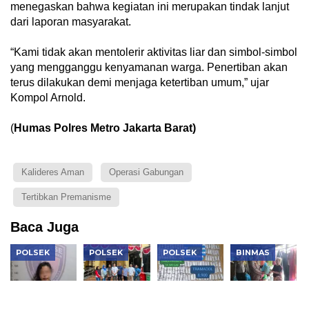
menegaskan bahwa kegiatan ini merupakan tindak lanjut
dari laporan masyarakat.
“Kami tidak akan mentolerir aktivitas liar dan simbol-simbol
yang mengganggu kenyamanan warga. Penertiban akan
terus dilakukan demi menjaga ketertiban umum,” ujar
Kompol Arnold.
(
Humas Polres Metro Jakarta Barat)
Kalideres Aman
Operasi Gabungan
Tertibkan Premanisme
Baca Juga
POLSEK
POLSEK
POLSEK
BINMAS
Polsek
Polsek
Polsek
Polsek
Kembangan
Tambora
Kembangan
Tambora