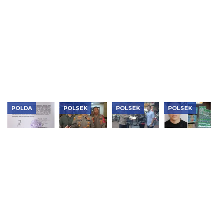
Motor
Hilang
Bunuh
Mobil
Modus
kepada
Nenek 70
Curian
Aplikasi
Pemilik Sah
Tahun di
Berhasil
Kencan,
Deli
Kembali ke
Pelaku
Serdang,
Tangan
Ditangkap
Motif
Pemilik
Dipicu
Hanya
Penolakan
dalam Satu
Pinjaman
Jam
Uang
POLDA
POLSEK
POLSEK
POLSEK
Buntut
Curi Motor
Polsek
Polsek
Ucapan “Lu
Teknisi Wi-
Tambora
Kalideres
Punya Otak
Fi, Pria di
Kembalikan
Bongkar
Enggak?”,
Tambora
12 Motor
Penjualan
PWI Resmi
Diciduk
Hasil
Tramadol
Laporkan
Polisi
Ungkap
Ilegal,
Hotman
Penyelundupan,
Pedagang
Paris ke
Korban
Ditangkap
Polda
Haru
Metro Jaya