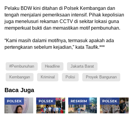
Pelaku BDW kini ditahan di Polsek Kembangan dan
tengah menjalani pemeriksaan intensif. Pihak kepolisian
juga menelusuri rekaman CCTV di sekitar lokasi guna
memperkuat bukti dan memastikan motif pembunuhan.
“Kami masih dalami motifnya, termasuk apakah ada
pertengkaran sebelum kejadian,” kata Taufik.***
#Pembunuhan
Headline
Jakarta Barat
Kembangan
Kriminal
Polisi
Proyek Bangunan
Baca Juga
POLSEK
POLSEK
RESKRIM
POLSEK
Polsek
Polsek
Terungkap!
Aksi Cepat
Kembangan
Tambora
Oknum
Polsek
Ungkap
Kembalikan
Polisi
Kebon
Penggelapan
6 Motor
Diduga
Jeruk,