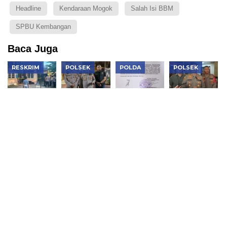
Headline
Kendaraan Mogok
Salah Isi BBM
SPBU Kembangan
Baca Juga
RESKRIM
POLSEK
POLDA
POLSEK
Terungkap!
Aksi Cepat
Buntut
Curi Motor
Oknum
Polsek
Ucapan “Lu
Teknisi Wi-
Polisi
Kebon
Punya Otak
Fi, Pria di
Diduga
Jeruk,
Enggak?”,
Tambora
Bunuh
Mobil
PWI Resmi
Diciduk
Nenek 70
Curian
Laporkan
Polisi
Tahun di
Berhasil
Hotman
Deli
Kembali ke
Paris ke
Serdang,
Tangan
Polda
Motif
Pemilik
Metro Jaya
Dipicu
Hanya
Penolakan
dalam Satu
Pinjaman
Jam
Uang