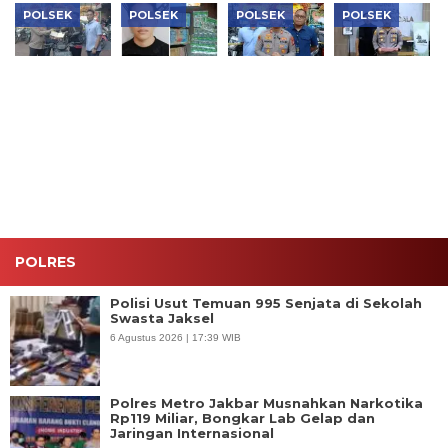
POLSEK
POLSEK
POLSEK
POLSEK
Polsek
Polsek
Disamarkan
Polsek
Tambora
Kalideres
Perabot
Kalideres
Kembalikan
Bongkar
Rumah,
Bongkar
12 Motor
Penjualan
Penyelundupan
ART
Hasil
Tramadol
12 Motor
Penguras
Ungkap
Ilegal,
Curian
Rekening
Penyelundupan,
Pedagang
Digagalkan
Majikan
Korban
Ditangkap
Polsek
hingga
Haru
Tambora
Rp450 Juta
POLRES
Polisi Usut Temuan 995 Senjata di Sekolah
Swasta Jaksel
6 Agustus 2026 | 17:39 WIB
Polres Metro Jakbar Musnahkan Narkotika
Rp119 Miliar, Bongkar Lab Gelap dan
Jaringan Internasional