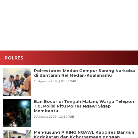
Langsung
Satlantas
Polsek
Samapta
Olah TKP
Ngawi
Ngawi Kota
Polres
Kasus
Tanamkan
Dapat
Ngawi Siap
Penganiayaan
Tertib Lalu
Pujian
Hadapi
Berujung
Lintas
Berbagai
Meninggal
Situasi di
Dunia di
Lapangan
Kedunggalar
POLRES
Polrestabes Medan Gempur Sarang Narkoba
di Bantaran Rel Medan-Kualanamu
10 Agustus 2026 | 03:57 WIB
Ban Bocor di Tengah Malam, Warga Telepon
110, Polisi Pitu Polres Ngawi Sigap
Membantu
9 Agustus 2026 | 13:10 WIB
Mengusung PIRING NGAWI, Kapolres Bangun
Kedekatan dan Kebersamaan dengan