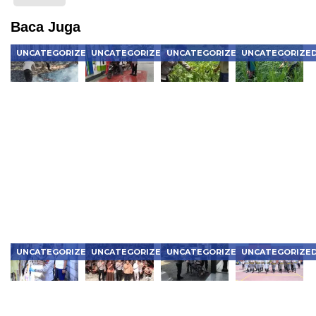
Baca Juga
UNCATEGORIZED
UNCATEGORIZED
UNCATEGORIZED
UNCATEGORIZE
Asap Tebal
Patroli
Bhabinkamtibmas
Bhabinkamtib
Ganggu
Kamtibmas,
Karanganyar
Kendal
Jalan Raya,
Polsek
Pantau
Dampingi
Polisi
Kwadungan
Jagung dan
Budidaya
Ngawi
Polres
Sayuran
Bayam,
Gerak
Ngawi
Warga,
Perkuat
Cepat
Pastikan
Dukung
Ketahanan
Padamkan
Wilayah
Ketahanan
Pangan
Api di
Tetap
Pangan
dari
Hutan
Aman dan
Pekarangan
Kedunggalar
Kondusif
UNCATEGORIZED
UNCATEGORIZED
UNCATEGORIZED
UNCATEGORIZE
Kapolres
Police
Prioritaskan
Asah
Ngawi
Goes to
Penyandang
Kemampuan
Pimpin
School,
Disabilitas,
Dalmas,