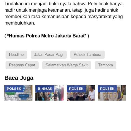
Tindakan ini menjadi bukti nyata bahwa Polri tidak hanya
hadir untuk menjaga keamanan, tetapi juga hadir untuk
memberikan rasa kemanusiaan kepada masyarakat yang
membutuhkan.
( *Humas Polres Metro Jakarta Barat* )
Headline
Jalan Pasar Pagi
Polsek Tambora
Respons Cepat
Selamatkan Warga Sakit
Tambora
Baca Juga
POLSEK
BINMAS
POLSEK
POLSEK
Polsek
Polsek
Jaga
Polsek
Kembangan
Tambora
Jakarta+
Cengkareng
Bongkar
Salurkan
On The
Sita 2.500
Dua
140 Paket
Spot,
Butir Obat
Jaringan
Bansos
Kapolsek
Keras,
Narkoba,
Sambut
Tambora
Pengedar