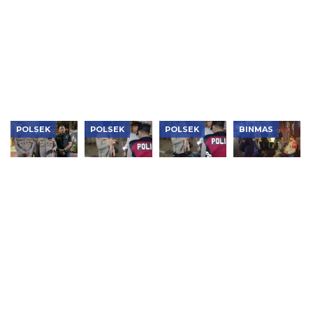
Sita 1,1 Kg
HUT Ke-81
Ajak Warga
Ditangkap
Sabu,
RI
RW 12
Puluhan
Tanah
Ribu Obat
Sereal
Keras dan
Perkuat
Vape
Sinergi
Etomidate
Jaga
Kamtibmas
POLSEK
POLSEK
POLSEK
BINMAS
Aksi Cepat
Patroli
Kapolsek
Patroli
Polsek
Subuh
Tambora
KRYD
Kebon
Dipimpin
Pimpin
Polsek
Jeruk,
Kapolsek
Patroli
Tambora
Mobil
Tambora,
Subuh,
Ditingkatkan,
Curian
Tiga Motor
Tiga Motor
Warga
Berhasil
Tanpa
Tanpa
Diajak
Kembali ke
Dokumen
Dokumen
Bersama
Tangan
Diamankan
Disita
Cegah
Pemilik
Tawuran
Hanya
dalam Satu
Jam