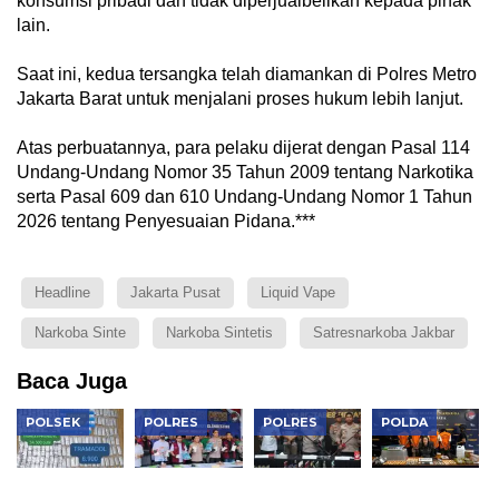
konsumsi pribadi dan tidak diperjualbelikan kepada pihak
lain.
Saat ini, kedua tersangka telah diamankan di Polres Metro
Jakarta Barat untuk menjalani proses hukum lebih lanjut.
Atas perbuatannya, para pelaku dijerat dengan Pasal 114
Undang-Undang Nomor 35 Tahun 2009 tentang Narkotika
serta Pasal 609 dan 610 Undang-Undang Nomor 1 Tahun
2026 tentang Penyesuaian Pidana.***
Headline
Jakarta Pusat
Liquid Vape
Narkoba Sinte
Narkoba Sintetis
Satresnarkoba Jakbar
Baca Juga
POLSEK
POLRES
POLRES
POLDA
Polsek
Polres
Jean Calvijn
Polda