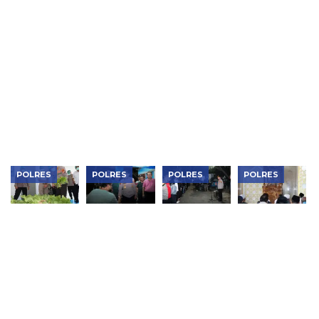
Kembangan
Metro
Buktikan
Metro Jaya
Bongkar
Jakbar
Kinerja
Bongkar
Dua
Musnahkan
Polrestabes
Sindikat
Jaringan
Narkotika
Medan, 906
Tembakau
Narkoba,
Rp119
Tersangka
Sintetis
Sita 1,1 Kg
Miliar,
Ditangkap
995 Gram
Sabu,
Bongkar
Puluhan
Lab Gelap
Ribu Obat
dan
Keras dan
Jaringan
Vape
Internasional
Etomidate
POLRES
POLRES
POLRES
POLRES
Kapolres
Kapolres
Kapolres
Kapolres
Metro
Metro
Metro
Metro
Jakarta
Jakarta
Jakarta
Jakarta
Barat
Barat Serap
Barat
Barat Jadi
Tinjau
Aspirasi
Pimpin
Khotib
SPPG
Warga
KRYD Blue
Salat
Palmerah
Lewat Jaga
Light 3
Jumat,
dan Panen
Jakarta On
Pilar, 119
Sampaikan
Pokcoy,
The Spot
Personel
Pesan
Pastikan
Gabungan
Sinergi