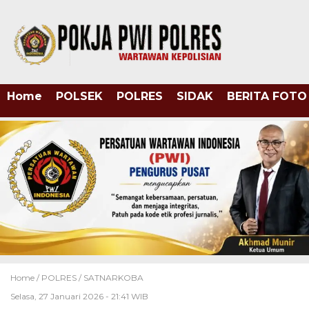
Home
POLSEK
POLRES
SIDAK
BERITA FOTO
Home /
POLRES
/
SATNARKOBA
Selasa, 27 Januari 2026 - 21:41 WIB