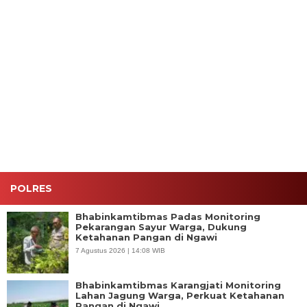
Jaga
Polsek
Aksi Cepat
Patroli
Jakarta+
Cengkareng
Polsek
Subuh
On The
Sita 2.500
Kebon
Dipimpin
Spot,
Butir Obat
Jeruk,
Kapolsek
Kapolsek
Keras,
Mobil
Tambora,
Tambora
Pengedar
Curian
Tiga Motor
Ajak Warga
Ditangkap
Berhasil
Tanpa
RW 12
Kembali ke
Dokumen
Tanah
Tangan
Diamankan
Sereal
Pemilik
Perkuat
Hanya
Sinergi
dalam Satu
Jaga
Jam
Kamtibmas
POLRES
Bhabinkamtibmas Padas Monitoring
Pekarangan Sayur Warga, Dukung
Ketahanan Pangan di Ngawi
7 Agustus 2026 | 14:08 WIB
Bhabinkamtibmas Karangjati Monitoring
Lahan Jagung Warga, Perkuat Ketahanan
Pangan di Ngawi