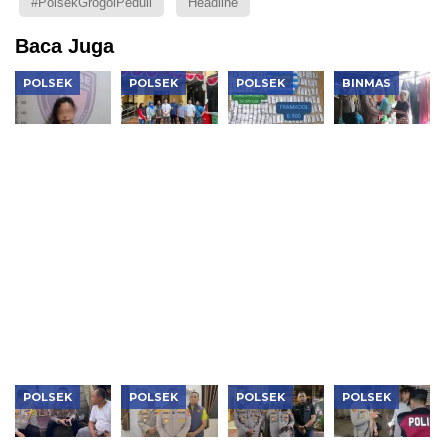
#PolsekGrogolPeduli
Headline
Baca Juga
POLSEK
POLSEK
POLSEK
BINMAS
Polsek
Polsek
Polsek
Polsek
Kembangan
Tambora
Kembangan
Tambora
Ungkap
Kembalikan
Bongkar
Salurkan
Penggelapan
6 Motor
Dua
140 Paket
Motor
Hilang
Jaringan
Bansos
Modus
kepada
Narkoba,
Sambut
Aplikasi
Pemilik Sah
Sita 1,1 Kg
HUT Ke-81
Kencan,
Sabu,
RI
Pelaku
Puluhan
Ditangkap
Ribu Obat
Keras dan
Vape
Etomidate
POLSEK
POLSEK
POLSEK
POLSEK