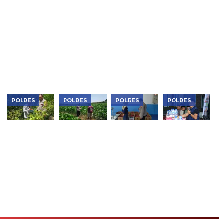
Polres
BEM Jaga
Pemanfaatan
Pekarangan
Ngawi,
Kondusivitas
Lahan
Sayuran,
Berbagi
Jelang HUT
untuk
Dorong
Makan
RI
Kebutuhan
Ketahanan
Gratis Dan
Rumah
Pangan
Serap
Tangga,
Keluarga di
Aspirasi
Perkuat
Ngawi
Warga
Ketahanan
Pangan
POLRES
POLRES
POLRES
POLRES
Bhabinkamtibmas
Bhabinkamtibmas
Dukung
Perkuat
Padas
Karangjati
Makan
Sinergi
Monitoring
Monitoring
Bergizi
Jaga
Pekarangan
Lahan
Gratis,
Kondusivitas
Sayur
Jagung
Polres
Wilayah,
Warga,
Warga,
Ngawi Cek
Kapolres
Dukung
Perkuat
Kesiapan di
Ngawi
Ketahanan
Ketahanan
SPPG
Pimpin
Pangan di
Pangan di
Curhat
Ngawi
Ngawi
Kamtibmas