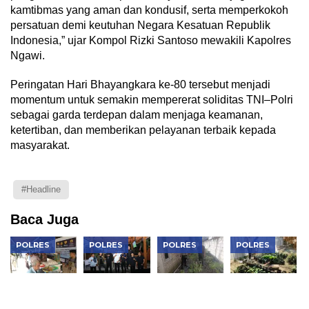
kamtibmas yang aman dan kondusif, serta memperkokoh
persatuan demi keutuhan Negara Kesatuan Republik
Indonesia,” ujar Kompol Rizki Santoso mewakili Kapolres
Ngawi.
Peringatan Hari Bhayangkara ke-80 tersebut menjadi
momentum untuk semakin mempererat soliditas TNI–Polri
sebagai garda terdepan dalam menjaga keamanan,
ketertiban, dan memberikan pelayanan terbaik kepada
masyarakat.
#Headline
Baca Juga
POLRES
POLRES
POLRES
POLRES
Warung
Kapolres
Bhabinkamtibmas
Bhabinkamtib
Kompas
Ngawi
Widodaren
Geneng
Presisi
Gandeng
Dorong
Monitoring