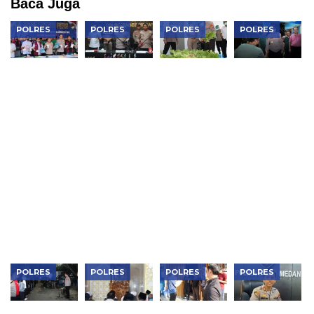
Baca Juga
POLRES
POLRES
POLRES
POLRES
Polres
Jean Calvijn
Kapolres
Kapolres
Metro
Buktikan
Metro
Metro
Jakbar
Kinerja
Jakarta
Jakarta
Musnahkan
Polrestabes
Barat
Barat Serap
Narkotika
Medan, 906
Tinjau
Aspirasi
Rp119
Tersangka
SPPG
Warga
Miliar,
Ditangkap
Palmerah
Lewat Jaga
Bongkar
dan Panen
Jakarta On
Lab Gelap
Pokcoy,
The Spot
dan
Pastikan
Jaringan
Kualitas
Internasional
Program
Makan
Bergizi
Gratis
POLRES
POLRES
POLRES
POLRES
Kapolres
Kapolres
Tindak
Polrestabes