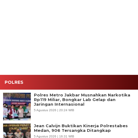
Metro
Metro
Lanjuti
Medan
Jakarta
Jakarta
Aduan
Tetapkan
Barat
Barat Jadi
Warga,
Anggota
Pimpin
Khotib
Satreskrim
DPRD
KRYD Blue
Salat
Polres
Medan AT
Light 3
Jumat,
Jakbar
Jadi
Pilar, 119
Sampaikan
Pastikan
Tersangka
Personel
Pesan
Tak Ada
Dugaan
Gabungan
Sinergi
Gudang
Penganiayaan
Jaga
Ulama dan
Handphone
Kamtibmas
Umara
Rekondisi
Ilegal di
Ruko 1000
POLRES
Polres Metro Jakbar Musnahkan Narkotika
Rp119 Miliar, Bongkar Lab Gelap dan
Jaringan Internasional
5 Agustus 2026 | 20:24 WIB
Jean Calvijn Buktikan Kinerja Polrestabes
Medan, 906 Tersangka Ditangkap
5 Agustus 2026 | 16:31 WIB