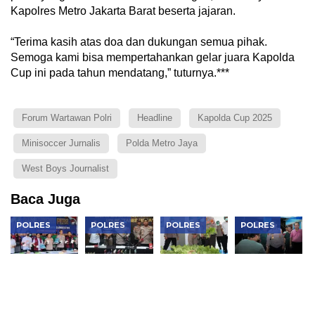
Kapolres Metro Jakarta Barat beserta jajaran.
“Terima kasih atas doa dan dukungan semua pihak.
Semoga kami bisa mempertahankan gelar juara Kapolda
Cup ini pada tahun mendatang,” tuturnya.***
Forum Wartawan Polri
Headline
Kapolda Cup 2025
Minisoccer Jurnalis
Polda Metro Jaya
West Boys Journalist
Baca Juga
POLRES
POLRES
POLRES
POLRES
Polres
Jean Calvijn
Kapolres
Kapolres
Metro
Buktikan
Metro
Metro
Jakbar
Kinerja
Jakarta
Jakarta
Musnahkan
Polrestabes
Barat
Barat Serap
Narkotika
Medan, 906
Tinjau
Aspirasi