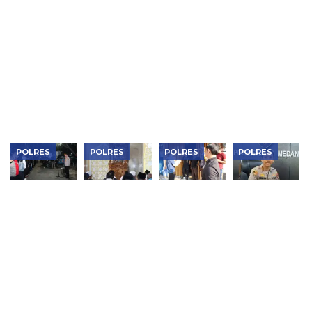
Rp119
Tersangka
SPPG
Warga
Miliar,
Ditangkap
Palmerah
Lewat Jaga
Bongkar
dan Panen
Jakarta On
Lab Gelap
Pokcoy,
The Spot
dan
Pastikan
Jaringan
Kualitas
Internasional
Program
Makan
Bergizi
Gratis
POLRES
POLRES
POLRES
POLRES
Kapolres
Kapolres
Tindak
Polrestabes
Metro
Metro
Lanjuti
Medan
Jakarta
Jakarta
Aduan
Tetapkan
Barat
Barat Jadi
Warga,
Anggota
Pimpin
Khotib
Satreskrim
DPRD
KRYD Blue
Salat
Polres
Medan AT
Light 3
Jumat,
Jakbar
Jadi
Pilar, 119
Sampaikan
Pastikan
Tersangka
Personel
Pesan
Tak Ada
Dugaan
Gabungan
Sinergi
Gudang
Penganiayaan
Jaga
Ulama dan
Handphone