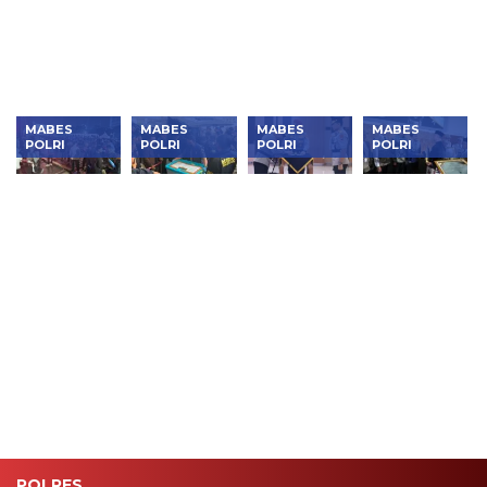
Kejahatan
Ratusan
Global!
Stan
Produk
Lokal
MABES
MABES
MABES
MABES
POLRI
POLRI
POLRI
POLRI
Warga
Kasus
Kapolri
Polri
Tumpah
Korupsi
Mutasi 15
Terima
Ruah di
Jumbo
Perwira,
Penghargaan
Mabes
Masuk
Dirlantas
atas
Polri,
Babak
Baru Siap
Dukungan
Begini
Baru! Polri
Bertugas
Pengamanan
Meriahnya
Resmi
dan
Nobar Final
Serahkan
Penegakan
Piala Dunia
Tersangka
Hukum Haji
2026
dan Emas
2026
74
Kilogram
ke
Kejagung
POLRES