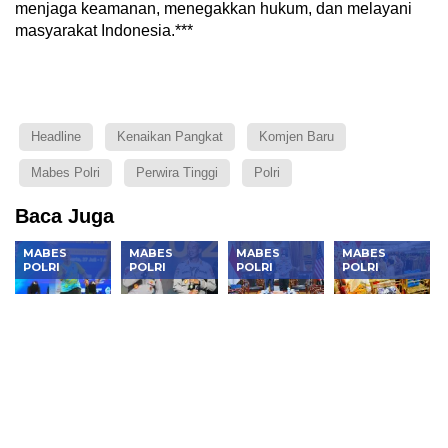
menjaga keamanan, menegakkan hukum, dan melayani
masyarakat Indonesia.***
Headline
Kenaikan Pangkat
Komjen Baru
Mabes Polri
Perwira Tinggi
Polri
Baca Juga
MABES
MABES
MABES
MABES
POLRI
POLRI
POLRI
POLRI
Kapolri vs
Kapolri:
Kapolri
Kapolri
Bahlil
Nyalakan
Bertemu
Dukung
Meriahkan
Semangat
Direktur
UMKM di
Penutupan
Hoegeng,
FBI di
Bazar
Kapolri Cup
Jadilah
Mabes
Kreasi
2026
Polisi
Polri, Ada
Bhayangkari
Rakyat
Kesepakatan
Nusantara
Penting
2026,
Lawan
Hadirkan