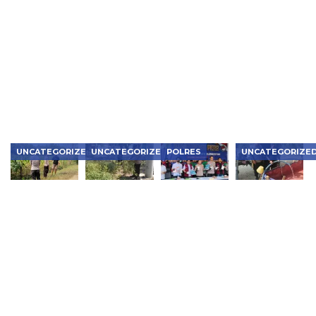
Ngawi
Goes to
Penyandang
Kemampuan
Pimpin
School,
Disabilitas,
Dalmas,
Langsung
Satlantas
Polsek
Samapta
Olah TKP
Ngawi
Ngawi Kota
Polres
Kasus
Tanamkan
Dapat
Ngawi Siap
Penganiayaan
Tertib Lalu
Pujian
Hadapi
Berujung
Lintas
Berbagai
Meninggal
Situasi di
Dunia di
Lapangan
Kedunggalar
UNCATEGORIZED
UNCATEGORIZED
POLRES
UNCATEGORIZE
Bhabinkamtibmas
Bhabinkamtibmas
Polres
Polisi
Karanganyar
Kedunggalar
Metro
Ngawi
Monitoring
Monitoring
Jakbar
Bergerak
Pekarangan
Budidaya
Musnahkan
Cepat
P2B,
Cabai,
Narkotika
Salurkan
Dukung
Dukung
Rp119
Air Bersih
Ketahanan
Ketahanan
Miliar,
untuk
Pangan di
Pangan di
Bongkar
Warga
Ngawi
Ngawi
Lab Gelap
Kasreman
dan
yang
Jaringan
Terdampak
Internasional
Kemarau