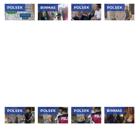
POLSEK
BINMAS
POLSEK
POLSEK
Polsek
Polsek
Jaga
Polsek
Kembangan
Tambora
Jakarta+
Cengkareng
Bongkar
Salurkan
On The
Sita 2.500
Dua
140 Paket
Spot,
Butir Obat
Jaringan
Bansos
Kapolsek
Keras,
Narkoba,
Sambut
Tambora
Pengedar
Sita 1,1 Kg
HUT Ke-81
Ajak Warga
Ditangkap
Sabu,
RI
RW 12
Puluhan
Tanah
Ribu Obat
Sereal
Keras dan
Perkuat
Vape
Sinergi
Etomidate
Jaga
Kamtibmas
POLSEK
POLSEK
POLSEK
BINMAS
Aksi Cepat
Patroli
Kapolsek
Patroli
Polsek
Subuh
Tambora
KRYD
Kebon
Dipimpin
Pimpin
Polsek