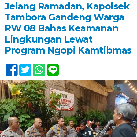
Jelang Ramadan, Kapolsek
Tambora Gandeng Warga
RW 08 Bahas Keamanan
Lingkungan Lewat
Program Ngopi Kamtibmas