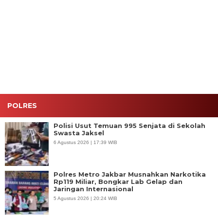
Jeruk,
Kapolsek
Patroli
Tambora
Mobil
Tambora,
Subuh,
Ditingkatkan,
Curian
Tiga Motor
Tiga Motor
Warga
Berhasil
Tanpa
Tanpa
Diajak
Kembali ke
Dokumen
Dokumen
Bersama
Tangan
Diamankan
Disita
Cegah
Pemilik
Tawuran
Hanya
dalam Satu
Jam
POLRES
Polisi Usut Temuan 995 Senjata di Sekolah
Swasta Jaksel
6 Agustus 2026 | 17:39 WIB
Polres Metro Jakbar Musnahkan Narkotika
Rp119 Miliar, Bongkar Lab Gelap dan
Jaringan Internasional
5 Agustus 2026 | 20:24 WIB