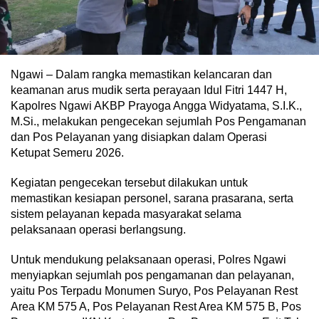
Ngawi – Dalam rangka memastikan kelancaran dan
keamanan arus mudik serta perayaan Idul Fitri 1447 H,
Kapolres Ngawi AKBP Prayoga Angga Widyatama, S.I.K.,
M.Si., melakukan pengecekan sejumlah Pos Pengamanan
dan Pos Pelayanan yang disiapkan dalam Operasi
Ketupat Semeru 2026.
Kegiatan pengecekan tersebut dilakukan untuk
memastikan kesiapan personel, sarana prasarana, serta
sistem pelayanan kepada masyarakat selama
pelaksanaan operasi berlangsung.
Untuk mendukung pelaksanaan operasi, Polres Ngawi
menyiapkan sejumlah pos pengamanan dan pelayanan,
yaitu Pos Terpadu Monumen Suryo, Pos Pelayanan Rest
Area KM 575 A, Pos Pelayanan Rest Area KM 575 B, Pos