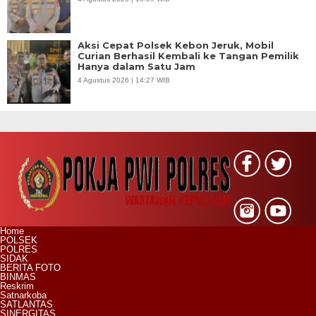
Aksi Cepat Polsek Kebon Jeruk, Mobil
Curian Berhasil Kembali ke Tangan Pemilik
Hanya dalam Satu Jam
4 Agustus 2026 | 14:27 WIB
Home
POLSEK
POLRES
SIDAK
BERITA FOTO
BINMAS
Reskrim
Satnarkoba
SATLANTAS
SINERGITAS