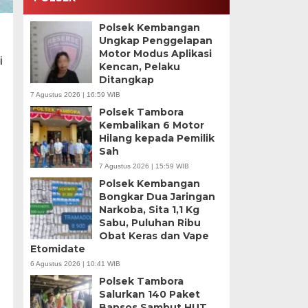
Polsek Kembangan
Ungkap Penggelapan
Motor Modus Aplikasi
i
Kencan, Pelaku
Ditangkap
7 Agustus 2026 | 16:59 WIB
Polsek Tambora
Kembalikan 6 Motor
Hilang kepada Pemilik
Sah
7 Agustus 2026 | 15:59 WIB
Polsek Kembangan
Bongkar Dua Jaringan
Narkoba, Sita 1,1 Kg
Sabu, Puluhan Ribu
Obat Keras dan Vape
Etomidate
6 Agustus 2026 | 10:41 WIB
Polsek Tambora
Salurkan 140 Paket
Bansos Sambut HUT