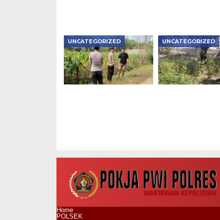
Berujung Meninggal
Lintas
Dunia di Kedunggalar
UNCATEGORIZED
UNCATEGORIZED
Bhabinkamtibmas
Bhabinkamtibm
Karanganyar
Kedunggalar
Monitoring
Monitoring Bud
Pekarangan P2B,
Cabai, Dukung
Dukung Ketahanan
Ketahanan Pang
Pangan di Ngawi
Ngawi
Home
POLSEK