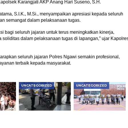
Kapolsek Karangjati AKP Anang Hari Suseno, S.H.
ma, S.I.K., M.Si., menyampaikan apresiasi kepada seluruh
dan semangat dalam pelaksanaan tugas.
i bagi seluruh jajaran untuk terus meningkatkan kinerja,
soliditas dalam pelaksanaan tugas di lapangan,” ujar Kapolre
arapkan seluruh jajaran Polres Ngawi semakin profesional,
ayanan terbaik kepada masyarakat.
UNCATEGORIZED
UNCATEGORIZED
chool,
Prioritaskan
Asah Kemampuan
Penyandang
Dalmas, Samapta
 Lalu
Disabilitas, Polsek
Polres Ngawi Siap