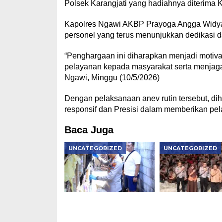
Polsek Karangjati yang hadiahnya diterima 
Kapolres Ngawi AKBP Prayoga Angga Widyata
personel yang terus menunjukkan dedikasi 
“Penghargaan ini diharapkan menjadi motivas
pelayanan kepada masyarakat serta menjaga 
Ngawi, Minggu (10/5/2026)
Dengan pelaksanaan anev rutin tersebut, dih
responsif dan Presisi dalam memberikan pel
Baca Juga
UNCATEGORIZED
UNCATEGORIZED
Kapolres Ngawi Pimpin
Police Goes to S
Langsung Olah TKP
Satlantas Ngawi
Kasus Penganiayaan
Tanamkan Tertib