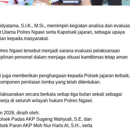
atama, S.I.K., M.Si., memimpin kegiatan analisa dan evaluas
t Utama Polres Ngawi serta Kapolsek jajaran, sebagai upaya
sian kepada masyarakat.
lres Ngawi tersebut menjadi sarana evaluasi pelaksanaan
siplinan personel dalam menjaga situasi kamtibmas tetap aman
 juga memberikan penghargaan kepada Polsek jajaran terbaik,
 komponen penilaian lomba yang telah ditentukan.
ilaksanakan secara berkala setiap tiga bulan sekali sebagai
nerja di seluruh wilayah hukum Polres Ngawi.
 2026, diraih oleh:
polsek Padas AKP Sugeng Wahyudi, S.E, dan
sek Paron AKP Moh Nur Haris Al, S.H., serta