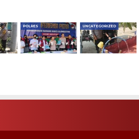
Ngawi Kota Dapat
Hadapi Berbagai
Pujian
Situasi di Lapangan
POLRES
UNCATEGORIZED
as
Polres Metro Jakbar
Polisi Ngawi Bergerak
Musnahkan Narkotika
Cepat Salurkan Air
idaya
Rp119 Miliar, Bongkar
Bersih untuk Warga
Lab Gelap dan
Kasreman yang
an di
Jaringan Internasional
Terdampak Kemarau