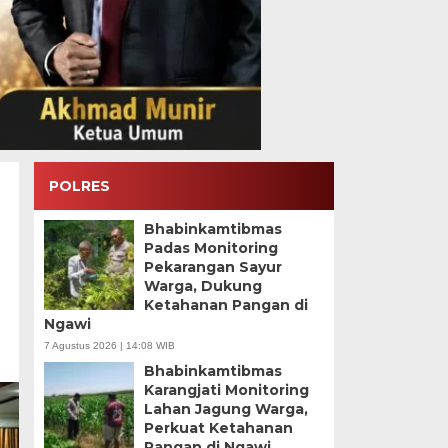
POLRES
Bhabinkamtibmas
Padas Monitoring
Pekarangan Sayur
Warga, Dukung
Ketahanan Pangan di
Ngawi
7 Agustus 2026 | 14:08 WIB
Bhabinkamtibmas
Karangjati Monitoring
Lahan Jagung Warga,
Perkuat Ketahanan
Pangan di Ngawi