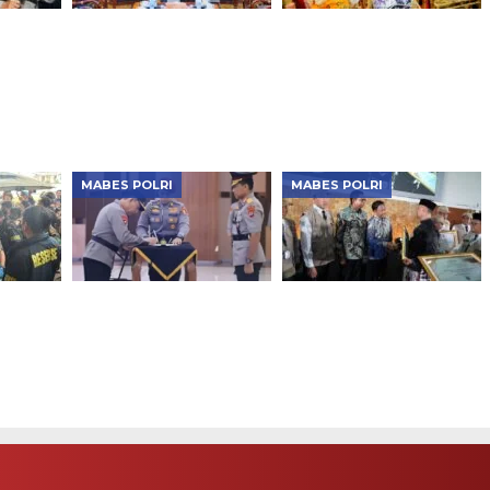
n
Kapolri Bertemu
Kapolri Dukung UMKM
eng,
Direktur FBI di Mabes
di Bazar Kreasi
akyat
Polri, Ada
Bhayangkari Nusantara
Kesepakatan Penting
2026, Hadirkan
Lawan Kejahatan
Ratusan Stan Produk
Global!
Lokal
MABES POLRI
MABES POLRI
Jumbo
Kapolri Mutasi 15
Polri Terima
ru!
Perwira, Dirlantas Baru
Penghargaan atas
ahkan
Siap Bertugas
Dukungan
Emas
Pengamanan dan
Penegakan Hukum Haji
2026