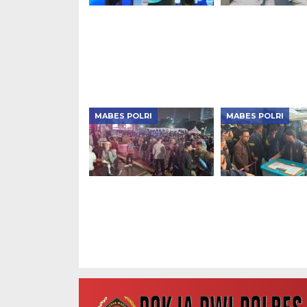
Kapolri vs Bahlil
Kapolri: Nyalaka
Meriahkan Penutupan
Semangat Hoeg
Kapolri Cup 2026
Jadilah Polisi R
MABES POLRI
MABES POLRI
Warga Tumpah Ruah di
Kasus Korupsi 
Mabes Polri, Begini
Masuk Babak Ba
Meriahnya Nobar Final
Polri Resmi Ser
Piala Dunia 2026
Tersangka dan 
74 Kilogram ke
Kejagung