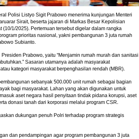
ral Polisi Listyo Sigit Prabowo menerima kunjungan Menteri
rar Sirait, beserta jajaran di Markas Besar Kepolisian
 (10/1/2025). Pertemuan tersebut digelar dalam rangka
program prioritas nasional, yakni pembangunan 3 juta rumah
rabowo Subianto.
i Presiden Prabowo, yaitu “Menjamin rumah murah dan sanitasi
mbutuhkan.” Sasaran utamanya adalah masyarakat
 atau kategori masyarakat berpenghasilan rendah (MBR).
pembangunan sebanyak 500.000 unit rumah sebagai bagian
layak bagi masyarakat. Lahan yang akan digunakan untuk
rmasuk aset negara hasil penyitaan tindak pidana korupsi, aset
ta donasi tanah dari korporasi melalui program CSR.
gaskan dukungan penuh Polri terhadap program strategis
ngan dan pendampingan agar program pembangunan 3 juta