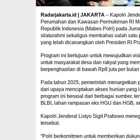
Radarjakarta.id | JAKARTA
– Kapolri Jende
Perumahan dan Kawasan Permukiman RI Marua
Republik Indonesia (Mabes Polri) pada Jumat
silaturahmi sekaligus membahas salah satu 
yang telah dicanangkan oleh Presiden RI P
Program ini bertujuan untuk mewujudkan vis
untuk masyarakat desa dan rakyat yang me
berpenghasilan di bawah Rp8 juta per bulan
Pada tahun 2025, pemerintah menargetkan 
dari upaya menciptakan akses hunian yang 
program ini berasal dari berbagai sumber, te
BLBI, lahan rampasan eks HGU dan HGB, ser
Kapolri Jenderal Listyo Sigit Prabowo mene
tersebut.
“Polri berkomitmen untuk memberikan duku