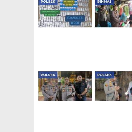
POLSEK
BINMAS
Polsek Kembangan
Polsek Tambora
Bongkar Dua Jaringan
Salurkan 140 Pa
Narkoba, Sita 1,1 Kg
Bansos Sambut
Sabu, Puluhan Ribu
Ke-81 RI
Obat Keras dan Vape
Etomidate
POLSEK
POLSEK
Aksi Cepat Polsek
Patroli Subuh D
Kebon Jeruk, Mobil
Kapolsek Tambo
Curian Berhasil
Tiga Motor Tan
Kembali ke Tangan
Dokumen Diama
Pemilik Hanya dalam
Satu Jam