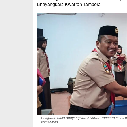
Bhayangkara Kwarran Tambora.
Pengurus Saka Bhayangkara Kwarran Tambora resmi dila
kamtibmas