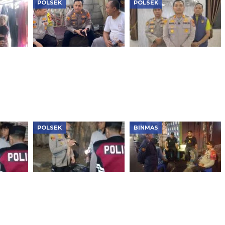
POLSEK
POLSEK
Jaga Jakarta+ On The
Polsek Cengkareng
ket
Spot, Kapolsek
Sita 2.500 Butir Obat
 HUT
Tambora Ajak Warga
Keras, Pengedar
RW 12 Tanah Sereal
Ditangkap
Perkuat Sinergi Jaga
Kamtibmas
POLSEK
BINMAS
ipimpin
Kapolsek Tambora
Patroli KRYD Polsek
ra,
Pimpin Patroli Subuh,
Tambora Ditingkatkan,
pa
Tiga Motor Tanpa
Warga Diajak Bersama
nkan
Dokumen Disita
Cegah Tawuran