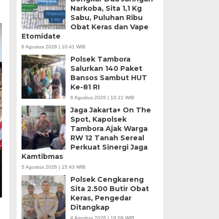
Narkoba, Sita 1,1 Kg
Sabu, Puluhan Ribu
Obat Keras dan Vape
Etomidate
6 Agustus 2026 | 10:41 WIB
Polsek Tambora
Salurkan 140 Paket
Bansos Sambut HUT
Ke-81 RI
6 Agustus 2026 | 10:21 WIB
Jaga Jakarta+ On The
Spot, Kapolsek
Tambora Ajak Warga
RW 12 Tanah Sereal
Perkuat Sinergi Jaga
Kamtibmas
5 Agustus 2026 | 15:43 WIB
Polsek Cengkareng
Sita 2.500 Butir Obat
Keras, Pengedar
Ditangkap
4 Agustus 2026 | 18:09 WIB