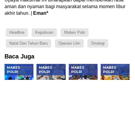
aman dan nyaman bagi masyarakat selama momen libur
akhir tahun. |
Eman*
Headline
Kepolisian
Mabes Polri
Natal Dan Tahun Baru
Operasi Lilin
Strategi
Baca Juga
MABES
MABES
MABES
MABES
POLRI
POLRI
POLRI
POLRI
Kapolri vs
Kapolri:
Kapolri
Kapolri
Bahlil
Nyalakan
Bertemu
Dukung
Meriahkan
Semangat
Direktur
UMKM di
Penutupan
Hoegeng,
FBI di
Bazar
Kapolri Cup
Jadilah
Mabes
Kreasi
2026
Polisi
Polri, Ada
Bhayangkari
Rakyat
Kesepakatan
Nusantara
Penting
2026,
Lawan
Hadirkan
Kejahatan
Ratusan
Global!
Stan