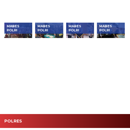
Produk
Lokal
MABES
MABES
MABES
MABES
POLRI
POLRI
POLRI
POLRI
Warga
Kasus
Kapolri
Polri
Tumpah
Korupsi
Mutasi 15
Terima
Ruah di
Jumbo
Perwira,
Penghargaan
Mabes
Masuk
Dirlantas
atas
Polri,
Babak
Baru Siap
Dukungan
Begini
Baru! Polri
Bertugas
Pengamanan
Meriahnya
Resmi
dan
Nobar Final
Serahkan
Penegakan
Piala Dunia
Tersangka
Hukum Haji
2026
dan Emas
2026
74
Kilogram
ke
Kejagung
POLRES