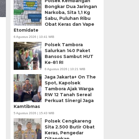
Polsek Kembangan
Bongkar Dua Jaringan
Narkoba, Sita 1,1 Kg
Sabu, Puluhan Ribu
Obat Keras dan Vape
Etomidate
6 Agustus 2026 | 10:41 WIB
Polsek Tambora
Salurkan 140 Paket
Bansos Sambut HUT
Ke-81 RI
6 Agustus 2026 | 10:21 WIB
Jaga Jakarta+ On The
Spot, Kapolsek
Tambora Ajak Warga
RW 12 Tanah Sereal
Perkuat Sinergi Jaga
Kamtibmas
5 Agustus 2026 | 15:43 WIB
Polsek Cengkareng
Sita 2.500 Butir Obat
Keras, Pengedar
Ditangkap