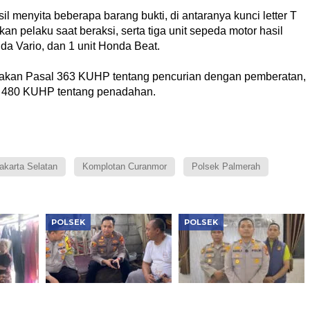
il menyita beberapa barang bukti, di antaranya kunci letter T
n pelaku saat beraksi, serta tiga unit sepeda motor hasil
nda Vario, dan 1 unit Honda Beat.
enakan Pasal 363 KUHP tentang pencurian dengan pemberatan,
l 480 KUHP tentang penadahan.
akarta Selatan
Komplotan Curanmor
Polsek Palmerah
POLSEK
POLSEK
Jaga Jakarta+ On The
Polsek Cengkareng
ket
Spot, Kapolsek
Sita 2.500 Butir Obat