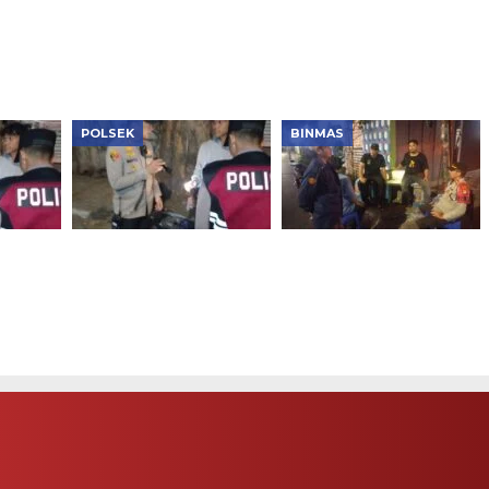
 HUT
Tambora Ajak Warga
Keras, Pengedar
RW 12 Tanah Sereal
Ditangkap
Perkuat Sinergi Jaga
Kamtibmas
POLSEK
BINMAS
ipimpin
Kapolsek Tambora
Patroli KRYD Polsek
ra,
Pimpin Patroli Subuh,
Tambora Ditingkatkan,
pa
Tiga Motor Tanpa
Warga Diajak Bersama
nkan
Dokumen Disita
Cegah Tawuran