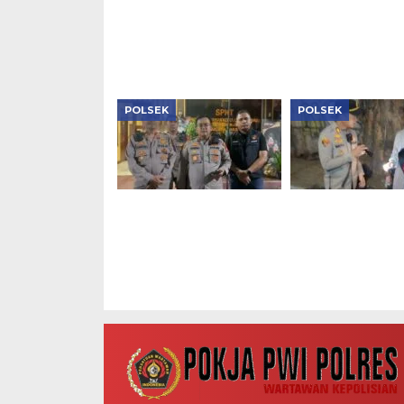
Narkoba, Sita 1,1 Kg
Bansos Sambut
Sabu, Puluhan Ribu
Ke-81 RI
Obat Keras dan Vape
Etomidate
POLSEK
POLSEK
Aksi Cepat Polsek
Patroli Subuh D
Kebon Jeruk, Mobil
Kapolsek Tambo
Curian Berhasil
Tiga Motor Tan
Kembali ke Tangan
Dokumen Diama
Pemilik Hanya dalam
Satu Jam