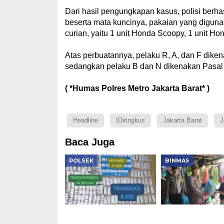
Dari hasil pengungkapan kasus, polisi berhas
beserta mata kuncinya, pakaian yang digunaka
curian, yaitu 1 unit Honda Scoopy, 1 unit Ho
Atas perbuatannya, pelaku R, A, dan F dik
sedangkan pelaku B dan N dikenakan Pasa
( *Humas Polres Metro Jakarta Barat* )
Headline
IDiringkus
Jakarta Barat
J
Baca Juga
POLSEK
BINMAS
Polsek Kembangan
Polsek Tambora
Bongkar Dua Jaringan
Salurkan 140 Pa