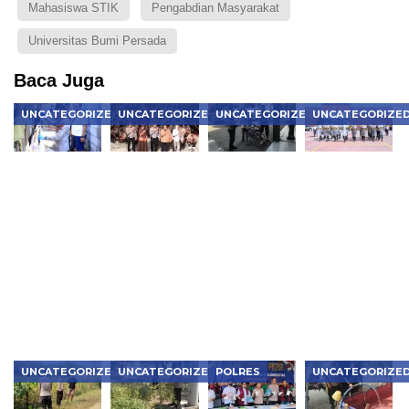
Mahasiswa STIK
Pengabdian Masyarakat
Universitas Bumi Persada
Baca Juga
UNCATEGORIZED
UNCATEGORIZED
UNCATEGORIZED
UNCATEGORIZE
Kapolres
Police
Prioritaskan
Asah
Ngawi
Goes to
Penyandang
Kemampuan
Pimpin
School,
Disabilitas,
Dalmas,
Langsung
Satlantas
Polsek
Samapta
Olah TKP
Ngawi
Ngawi Kota
Polres
Kasus
Tanamkan
Dapat
Ngawi Siap
Penganiayaan
Tertib Lalu
Pujian
Hadapi
Berujung
Lintas
Berbagai
Meninggal
Situasi di
Dunia di
Lapangan
Kedunggalar
UNCATEGORIZED
UNCATEGORIZED
POLRES
UNCATEGORIZE