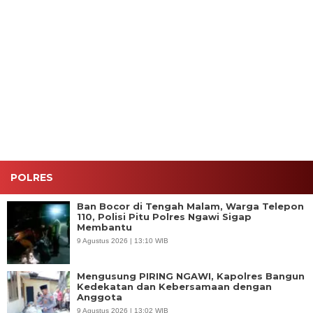
Bhabinkamtibmas
Bhabinkamtibmas
Polres
Polisi
Karanganyar
Kedunggalar
Metro
Ngawi
Monitoring
Monitoring
Jakbar
Bergerak
Pekarangan
Budidaya
Musnahkan
Cepat
P2B,
Cabai,
Narkotika
Salurkan
Dukung
Dukung
Rp119
Air Bersih
Ketahanan
Ketahanan
Miliar,
untuk
Pangan di
Pangan di
Bongkar
Warga
Ngawi
Ngawi
Lab Gelap
Kasreman
dan
yang
Jaringan
Terdampak
Internasional
Kemarau
POLRES
Ban Bocor di Tengah Malam, Warga Telepon
110, Polisi Pitu Polres Ngawi Sigap
Membantu
9 Agustus 2026 | 13:10 WIB
Mengusung PIRING NGAWI, Kapolres Bangun
Kedekatan dan Kebersamaan dengan
Anggota
9 Agustus 2026 | 13:02 WIB