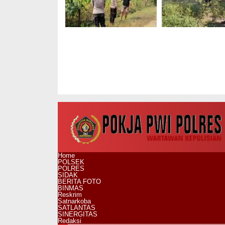
Bhabinkamtibmas
Bhabinkamtibm
Karanganyar
Kedunggalar
Monitoring
Monitoring Bud
Pekarangan P2B,
Cabai, Dukung
Dukung Ketahanan
Ketahanan Pang
Pangan di Ngawi
Ngawi
Home
POLSEK
POLRES
SIDAK
BERITA FOTO
BINMAS
Reskrim
Satnarkoba
SATLANTAS
SINERGITAS
Redaksi