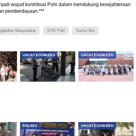
jadi wujud kontribusi Polri dalam mendukung kesejahteraan
an pemberdayaan.***
gabdian Masyarakat
STIK Polri
Sumur Bor
UNCATEGORIZED
UNCATEGORIZED
chool,
Prioritaskan
Asah Kemampuan
Penyandang
Dalmas, Samapta
 Lalu
Disabilitas, Polsek
Polres Ngawi Siap
Ngawi Kota Dapat
Hadapi Berbagai
Pujian
Situasi di Lapangan
POLRES
UNCATEGORIZED