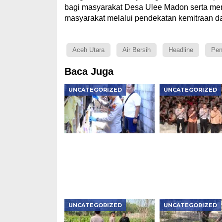
bagi masyarakat Desa Ulee Madon serta men
masyarakat melalui pendekatan kemitraan d
Aceh Utara
Air Bersih
Headline
Pen
Baca Juga
UNCATEGORIZED
UNCATEGORIZED
Kapolres Ngawi Pimpin
Police Goes to S
Langsung Olah TKP
Satlantas Ngawi
Kasus Penganiayaan
Tanamkan Tertib
Berujung Meninggal
Lintas
Dunia di Kedunggalar
UNCATEGORIZED
UNCATEGORIZED