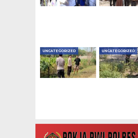
Kapolres Ngawi Pimpin
Police Goes to S
Langsung Olah TKP
Satlantas Ngawi
Kasus Penganiayaan
Tanamkan Tertib
Berujung Meninggal
Lintas
Dunia di Kedunggalar
UNCATEGORIZED
UNCATEGORIZED
Bhabinkamtibmas
Bhabinkamtibm
Karanganyar
Kedunggalar
Monitoring
Monitoring Bud
Pekarangan P2B,
Cabai, Dukung
Dukung Ketahanan
Ketahanan Pang
Pangan di Ngawi
Ngawi