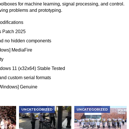
toolboxes for machine learning, signal processing, and control.
lving problems and prototyping.
odifications
s Patch 2025
and no hidden components
dows] MediaFire
ty
dows 11 (x32x64) Stable Tested
nd custom serial formats
[Windows] Genuine
UNCATEGORIZED
UNCATEGORIZED