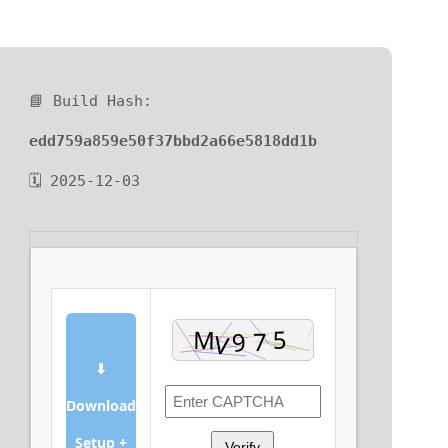
📘 Build Hash:
edd759a859e50f37bbd2a66e5818dd1b
🗓 2025-12-03
⬇
Download
Setup +
Verify