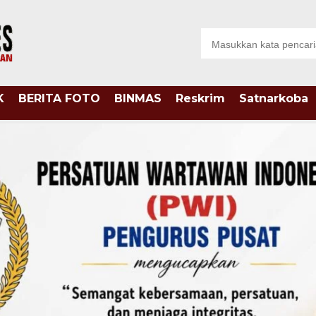
K
BERITA FOTO
BINMAS
Reskrim
Satnarkoba