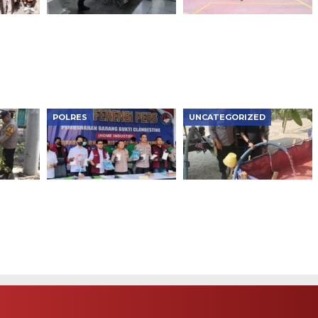
chool,
Prioritaskan
Asah Kemampuan
Penyandang
Dalmas, Samapta
 Lalu
Disabilitas, Polsek
Polres Ngawi Siap
Ngawi Kota Dapat
Hadapi Berbagai
Pujian
Situasi di Lapangan
POLRES
UNCATEGORIZED
as
Polres Metro Jakbar
Polisi Ngawi Bergerak
Musnahkan Narkotika
Cepat Salurkan Air
idaya
Rp119 Miliar, Bongkar
Bersih untuk Warga
Lab Gelap dan
Kasreman yang
an di
Jaringan Internasional
Terdampak Kemarau