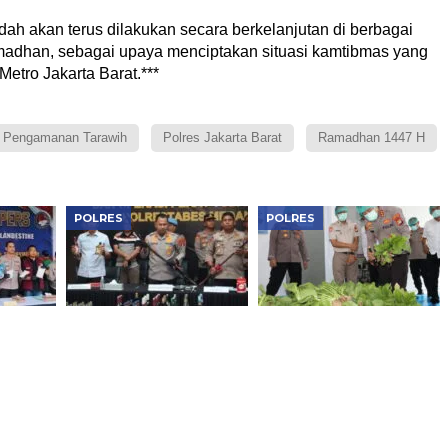
h akan terus dilakukan secara berkelanjutan di berbagai
amadhan, sebagai upaya menciptakan situasi kamtibmas yang
etro Jakarta Barat.***
Pengamanan Tarawih
Polres Jakarta Barat
Ramadhan 1447 H
POLRES
POLRES
kbar
Jean Calvijn Buktikan
Kapolres Metro
otika
Kinerja Polrestabes
Jakarta Barat Tinjau
ngkar
Medan, 906 Tersangka
SPPG Palmerah dan
Ditangkap
Panen Pokcoy,
sional
Pastikan Kualitas
Program Makan Bergizi
Gratis