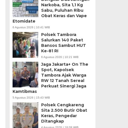
Narkoba, Sita 1,1 Kg
Sabu, Puluhan Ribu
Obat Keras dan Vape
Etomidate
6 Agustus 2026 | 10:41 WIB
Polsek Tambora
Salurkan 140 Paket
Bansos Sambut HUT
Ke-81 RI
6 Agustus 2026 | 10:21 WIB
Jaga Jakarta+ On The
Spot, Kapolsek
Tambora Ajak Warga
RW 12 Tanah Sereal
Perkuat Sinergi Jaga
Kamtibmas
5 Agustus 2026 | 15:43 WIB
Polsek Cengkareng
Sita 2.500 Butir Obat
Keras, Pengedar
Ditangkap
4 Agustus 2026 | 18:09 WIB