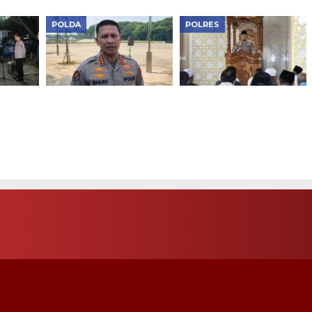
POLDA
POLRES
Polda Metro Jaya
Kapolres Metro
impin
Sebut Sinergi Tiga
Jakarta Barat Jadi
 Pilar,
Pilar Kunci Jakarta
Khotib Salat Jumat,
bungan
Tetap Aman
Sampaikan Pesan
s
Sinergi Ulama dan
Umara