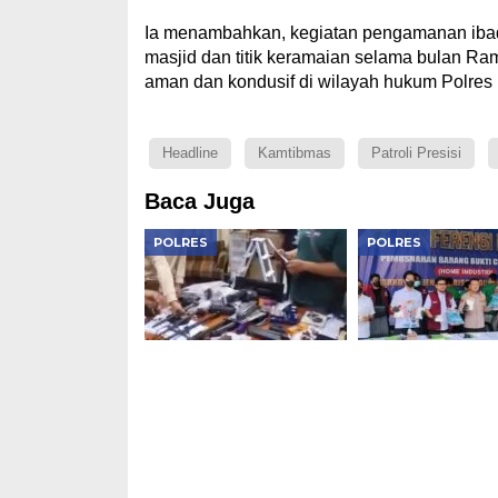
Ia menambahkan, kegiatan pengamanan ibada
masjid dan titik keramaian selama bulan R
aman dan kondusif di wilayah hukum Polres M
Headline
Kamtibmas
Patroli Presisi
Baca Juga
POLRES
POLRES
Polisi Usut Temuan 995
Polres Metro Ja
Senjata di Sekolah
Musnahkan Nark
Swasta Jaksel
Rp119 Miliar, Bo
Lab Gelap dan
Jaringan Interna