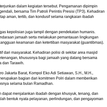
terjunkan dalam kegiatan tersebut. Pengamanan dipimpin
endali, bersama Tim Patroli Perintis Presisi (TP3). Kehadiran
etap aman, tertib, dan kondusif selama rangkaian ibadah
as kepolisian juga tampil dengan pendekatan humanis.
endaraan jamaah serta melakukan pemantauan lingkungan
 gangguan keamanan dan ketertiban masyarakat (guantibmas).
f dari masyarakat. Kehadiran polisi di sekitar area masjid
etenangan, khususnya bagi jamaah yang datang bersama
a dan Tarawih.
o Jakarta Barat, Kompol Eko Adi Setiawan, S.H., M.H.,
rupakan bagian dari komitmen Polri dalam memberikan
susnya selama bulan Ramadhan.
m dapat menjalankan ibadah dengan khusyuk, tenang, dan
lah bentuk nyata pelayanan, perlindungan, dan pengayoman