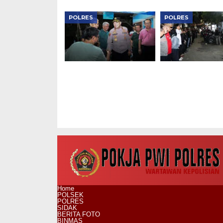
POLRES
POLRES
Kapolres Metro
Kapolres Metro
Jakarta Barat Serap
Jakarta Barat P
Aspirasi Warga Lewat
KRYD Blue Light 3
Jaga Jakarta On The
119 Personel Ga
Spot
Jaga Kamtibma
Home
POLSEK
POLRES
SIDAK
BERITA FOTO
BINMAS