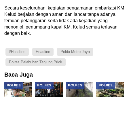
Secara keseluruhan, kegiatan pengamanan embarkasi KM
Kelud berjalan dengan aman dan lancar tanpa adanya
temuan pelanggaran serta tidak ada kejadian yang
menonjol, penumpang kapal KM. Kelud semua terlayani
dengan baik.
#Headline
Headline
Polda Metro Jaya
Polres Pelabuhan Tanjung Priok
Baca Juga
POLRES
POLRES
POLRES
POLRES
Warung
Kapolres
Bhabinkamtibmas
Bhabinkamtib
Kompas
Ngawi
Widodaren
Geneng
Presisi
Gandeng
Dorong
Monitoring
Polres
BEM Jaga
Pemanfaatan
Pekarangan
Ngawi,
Kondusivitas
Lahan
Sayuran,
Berbagi
Jelang HUT
untuk
Dorong