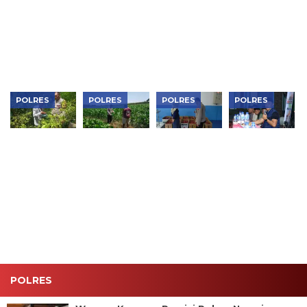
Makan
RI
Kebutuhan
Ketahanan
Gratis Dan
Rumah
Pangan
Serap
Tangga,
Keluarga di
Aspirasi
Perkuat
Ngawi
Warga
Ketahanan
Pangan
POLRES
POLRES
POLRES
POLRES
Bhabinkamtibmas
Bhabinkamtibmas
Dukung
Perkuat
Padas
Karangjati
Makan
Sinergi
Monitoring
Monitoring
Bergizi
Jaga
Pekarangan
Lahan
Gratis,
Kondusivitas
Sayur
Jagung
Polres
Wilayah,
Warga,
Warga,
Ngawi Cek
Kapolres
Dukung
Perkuat
Kesiapan di
Ngawi
Ketahanan
Ketahanan
SPPG
Pimpin
Pangan di
Pangan di
Curhat
Ngawi
Ngawi
Kamtibmas
POLRES