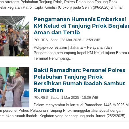
n strategis Pelabuhan Tanjung Priok, Polres Pelabuhan Tanjung Priok
lar kegiatan Patroli Cipta Kondisi (Cipkon) pada Senin (8/6/2026) dini hari.
Pengamanan Humanis Embarkasi
KM Kelud di Tanjung Priok Berjala
Aman dan Tertib
POLRES |
Sabtu, 28 Mar 2026 - 12:59 WIB
Pokjapwipolres.com | Jakarta – Pelayanan dan
Pengamanan penumpang kapal KM Kelud tujuan Batam d
Terminal Penumpang…
Bakti Ramadhan: Personel Polres
Pelabuhan Tanjung Priok
Bersihkan Rumah Ibadah Sambut
Ramadhan
POLRES |
Sabtu, 1 Mar 2025 - 18:36 WIB
Dalam menyambut bulan suci Ramadhan 1446 H/2025 M
n personel Polres Pelabuhan Tanjung Priok menggelar aksi sosial dengan
sihkan rumah ibadah. Kegiatan yang berlangsung pada Jumat (28/2/2025)