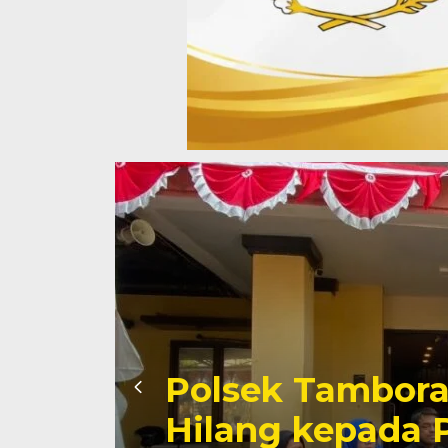
Polisi Sumba T
r
Penyelundupan 
Jaringan Tamba