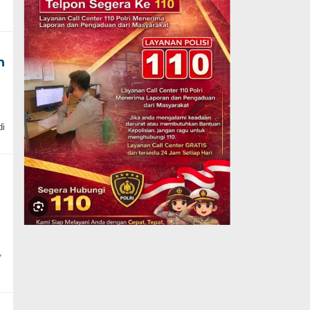
n
i
,