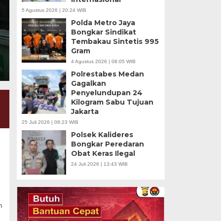
5 Agustus 2026 | 20:24 WIB
“Pengusutan harus dilakukan secara menyeluruh, tran
Polda Metro Jaya
mengungkap asal-usul 995 senjata serta dugaan pel
Bongkar Sindikat
lingkungan sekolah.”
Tembakau Sintetis 995
Gram
4 Agustus 2026 | 08:05 WIB
Polrestabes Medan
Gagalkan
Penyelundupan 24
Kilogram Sabu Tujuan
Jakarta
25 Juli 2026 | 08:23 WIB
Polsek Kalideres
Bongkar Peredaran
Obat Keras Ilegal
24 Juli 2026 | 13:43 WIB
n