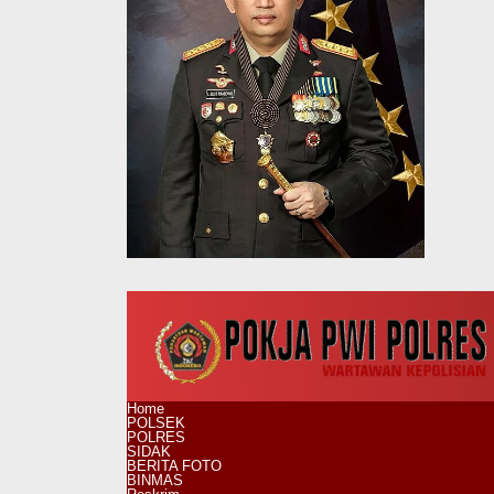
Home
POLSEK
POLRES
SIDAK
BERITA FOTO
BINMAS