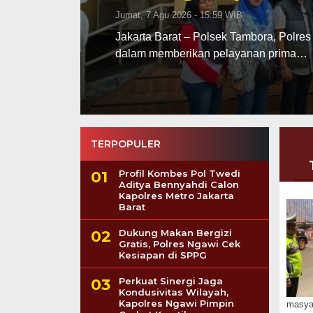
Jumat, 7 Agu 2026 - 09:45 WIB
tmennya
“Pengungkapan ini menjadi langkah aw
emas ilegal hingga ke para pemodalnya
TERPOPULER
Profil Kombes Pol Twedi
Aditya Bennyahdi Calon
Kapolres Metro Jakarta
Barat
Dukung Makan Bergizi
Gratis, Polres Ngawi Cek
Kesiapan di SPPG
Perkuat Sinergi Jaga
Kondusivitas Wilayah,
Kapolres Ngawi Pimpin
masyar