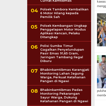
Curhat Kamtibmas
kawasa
mengge
Polsek Tambora Kembalikan
6 Motor Hilang kepada
Pemilik Sah
Polsek Kembangan Ungkap
Penggelapan Motor Modus
Aplikasi Kencan, Pelaku
Ditangkap
Polisi Sumba Timur
Gagalkan Penyelundupan
Pasir Emas 91,65 Gram,
Jaringan Tambang Ilegal
Diburu
Bhabinkamtibmas Karangjati
Monitoring Lahan Jagung
Warga, Perkuat Ketahanan
Pangan di Ngawi
Bhabinkamtibmas Padas
puluha
Monitoring Pekarangan
member
Sayur Warga, Dukung
Ketahanan Pangan di Ngawi