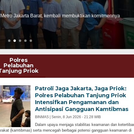
al untuk membongkar jaringan tambang dan perdagangan
.”
Polres
Pelabuhan
Tanjung Priok
Patroli Jaga Jakarta, Jaga Priok:
Polres Pelabuhan Tanjung Priok
Intensifkan Pengamanan dan
Antisipasi Gangguan Kamtibmas
BINMAS |
Senin, 8 Jun 2026 - 21:28 WIB
Dalam upaya menjaga stabilitas keamanan dan ketertiba
akat (kamtibmas) serta mencegah berbagai potensi gangguan keamanan di