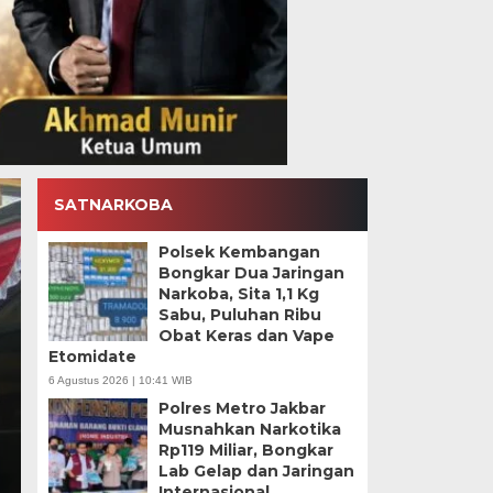
SATNARKOBA
Polsek Kembangan
Bongkar Dua Jaringan
Narkoba, Sita 1,1 Kg
Sabu, Puluhan Ribu
Obat Keras dan Vape
Etomidate
6 Agustus 2026 | 10:41 WIB
Polisi Usut Temuan 9
Polres Metro Jakbar
Musnahkan Narkotika
Sekolah Swasta Jakse
Rp119 Miliar, Bongkar
Lab Gelap dan Jaringan
Kamis, 6 Agu 2026 - 17:39 WIB
Internasional