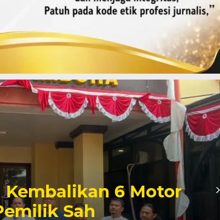
imur Gagalkan
Pasir Emas 91,65 Gram,
ng Ilegal Diburu