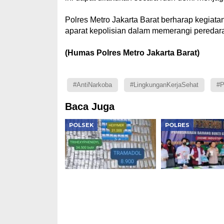
Polres Metro Jakarta Barat berharap kegiata
aparat kepolisian dalam memerangi peredara
(Humas Polres Metro Jakarta Barat)
#AntiNarkoba
#LingkunganKerjaSehat
#P
Baca Juga
POLSEK
POLRES
Polsek Kembangan
Polres Metro Ja
Bongkar Dua Jaringan
Musnahkan Nark
Narkoba, Sita 1,1 Kg
Rp119 Miliar, Bo
Sabu, Puluhan Ribu
Lab Gelap dan
Obat Keras dan Vape
Jaringan Interna
Etomidate