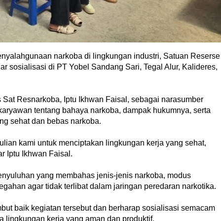
alahgunaan narkoba di lingkungan industri, Satuan Reserse
 sosialisasi di PT Yobel Sandang Sari, Tegal Alur, Kalideres,
 Sat Resnarkoba, Iptu Ikhwan Faisal, sebagai narasumber
karyawan tentang bahaya narkoba, dampak hukumnya, serta
ng sehat dan bebas narkoba.
ulian kami untuk menciptakan lingkungan kerja yang sehat,
r Iptu Ikhwan Faisal.
enyuluhan yang membahas jenis-jenis narkoba, modus
ahan agar tidak terlibat dalam jaringan peredaran narkotika.
t baik kegiatan tersebut dan berharap sosialisasi semacam
ga lingkungan kerja yang aman dan produktif.