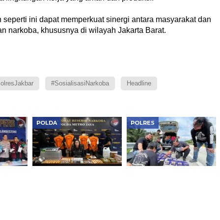
n seperti ini dapat memperkuat sinergi antara masyarakat dan
n narkoba, khususnya di wilayah Jakarta Barat.
olresJakbar
#SosialisasiNarkoba
Headline
POLDA
POLRES
kbar
Polda Metro Jaya
Polrestabes Medan
otika
Bongkar Sindikat
Gagalkan
ngkar
Tembakau Sintetis 995
Penyelundupan 24
Gram
Kilogram Sabu Tujuan
sional
Jakarta