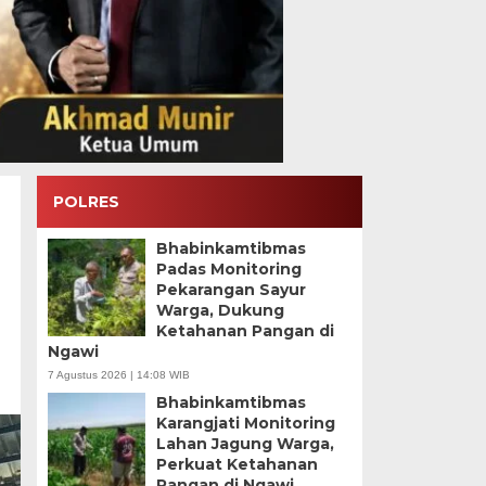
POLRES
Bhabinkamtibmas
Padas Monitoring
Pekarangan Sayur
Warga, Dukung
Ketahanan Pangan di
Ngawi
7 Agustus 2026 | 14:08 WIB
Bhabinkamtibmas
Karangjati Monitoring
Lahan Jagung Warga,
Perkuat Ketahanan
Pangan di Ngawi