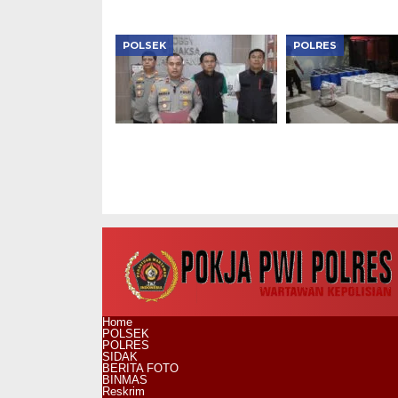
POLSEK
POLRES
Polsek Kalideres
Polres Jakbar Sit
Bongkar Peredaran
Ton Bahan Baku
Obat Keras Ilegal
Narkoba di Cak
Home
POLSEK
POLRES
SIDAK
BERITA FOTO
BINMAS
Reskrim