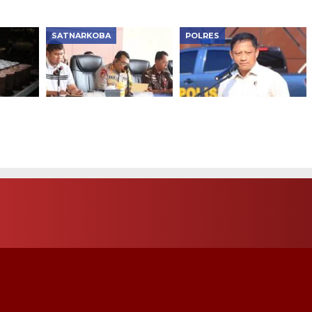
SATNARKOBA
POLRES
a 1,5
Polres Jakpus Bongkar
Satresnarkoba Polres
12 Kasus Narkoba, 15
Ngawi Tangkap RS,
ung
Tersangka Ditangkap
Amankan 39 Gram
Sabu Siap Edar