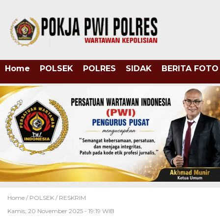
Home
POLSEK
POLRES
SIDAK
BERITA FOTO
Home /
POLSEK
/
RESKRIM
Kamis, 20 November 2025 - 19:19 WIB