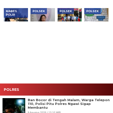
MABES
POLSEK
POLSEK
POLSEK
POLRI
Berkas
Polsek
Polsek
Polsek
Kedua
Kembangan
Tambora
Kembangan
Kasus PT
Ungkap
Kembalikan
Bongkar
DSI
Penggelapan
6 Motor
Dua
Dinyatakan
Motor
Hilang
Jaringan
P21,
Modus
kepada
Narkoba,
Bareskrim
Aplikasi
Pemilik Sah
Sita 1,1 Kg
Sita Aset
Kencan,
Sabu,
Rp425
Pelaku
Puluhan
Miliar
Ditangkap
Ribu Obat
Keras dan
Vape
Etomidate
POLRES
Ban Bocor di Tengah Malam, Warga Telepon
110, Polisi Pitu Polres Ngawi Sigap
Membantu
9 Agustus 2026 | 13:10 WIB