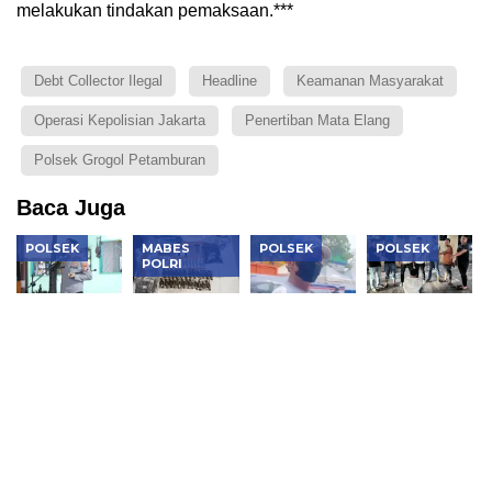
melakukan tindakan pemaksaan.***
Debt Collector Ilegal
Headline
Keamanan Masyarakat
Operasi Kepolisian Jakarta
Penertiban Mata Elang
Polsek Grogol Petamburan
Baca Juga
POLSEK
MABES
POLSEK
POLSEK
POLRI
Kapolres
Bareskrim
Polisi
Polisi
Jakbar
Ungkap
Amankan
Bongkar
Pimpin
Pabrik
Jukir
Pencurian
KRYD
Vape
Tambora
600 Besi
Bersama
Etomidate
yang Viral,
Ulir di
Tiga Pilar
di Jakarta
Ajak
Cikande,
di
Pengendara
Empat
Cengkareng
Duel
Pelaku dan
Penadah
Ditangkap