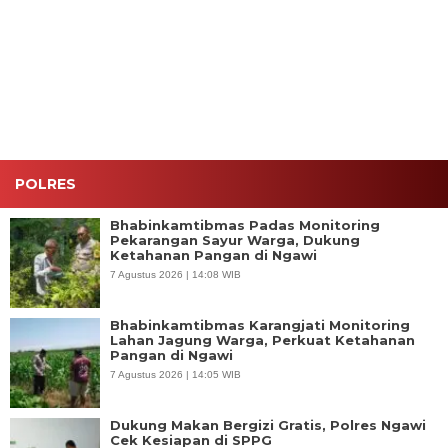
Penyelundupan
Swasta
Narkotika
Medan, 906
Pasir Emas
Jaksel
Rp119
Tersangka
91,65 Gram,
Miliar,
Ditangkap
Jaringan
Bongkar
Tambang
Lab Gelap
Ilegal
dan
Diburu
Jaringan
Internasional
POLRES
Bhabinkamtibmas Padas Monitoring
Pekarangan Sayur Warga, Dukung
Ketahanan Pangan di Ngawi
7 Agustus 2026 | 14:08 WIB
Bhabinkamtibmas Karangjati Monitoring
Lahan Jagung Warga, Perkuat Ketahanan
Pangan di Ngawi
7 Agustus 2026 | 14:05 WIB
Dukung Makan Bergizi Gratis, Polres Ngawi
Cek Kesiapan di SPPG