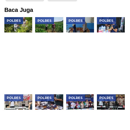
Baca Juga
POLRES
POLRES
POLRES
POLRES
Bhabinkamtibmas
Bhabinkamtibmas
Dukung
Perkuat
Padas
Karangjati
Makan
Sinergi
Monitoring
Monitoring
Bergizi
Jaga
Pekarangan
Lahan
Gratis,
Kondusivitas
Sayur
Jagung
Polres
Wilayah,
Warga,
Warga,
Ngawi Cek
Kapolres
Dukung
Perkuat
Kesiapan di
Ngawi
Ketahanan
Ketahanan
SPPG
Pimpin
Pangan di
Pangan di
Curhat
Ngawi
Ngawi
Kamtibmas
POLRES
POLRES
POLRES
POLRES
Polisi
Polisi Usut
Polres
Jean Calvijn
Sumba
Temuan
Metro
Buktikan
Timur
995 Senjata
Jakbar
Kinerja
Gagalkan
di Sekolah
Musnahkan
Polrestabes