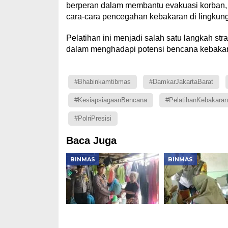
berperan dalam membantu evakuasi korban, t
cara-cara pencegahan kebakaran di lingkun
Pelatihan ini menjadi salah satu langkah s
dalam menghadapi potensi bencana kebakara
#Bhabinkamtibmas
#DamkarJakartaBarat
#KesiapsiagaanBencana
#PelatihanKebakaran
#PolriPresisi
Baca Juga
BINMAS
BINMAS
Polsek Tambora
Polri Kawal BIAS
Salurkan 140 Paket
Bhabinkamtibm