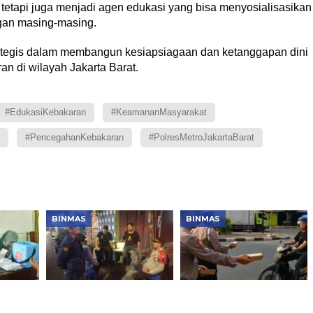
etapi juga menjadi agen edukasi yang bisa menyosialisasikan
gan masing-masing.
trategis dalam membangun kesiapsiagaan dan ketanggapan dini
n di wilayah Jakarta Barat.
#EdukasiKebakaran
#KeamananMasyarakat
#PencegahanKebakaran
#PolresMetroJakartaBarat
BINMAS
BINMAS
 2026,
Patroli KRYD Polsek
Polsek Tambora
as
Tambora Ditingkatkan,
Berbagi Nasi kepada