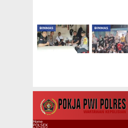
Bansos Sambut HUT
Margoagung Du
Ke-81 RI
Imunisasi Anak
Sekolah
BINMAS
BINMAS
Jaga Jakarta+ On The
Nobar Piala Dun
Spot, Kapolsek
2026, Polsek T
Tambora Ajak Warga
Pererat Silatura
Jaga Kamtibmas
dan Jaga Kamti
Bersama Warga
Home
POLSEK