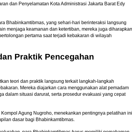
n dan Penyelamatan Kota Administrasi Jakarta Barat Edy
ra Bhabinkamtibmas, yang sehari-hari berinteraksi langsung
lain menjaga keamanan dan ketertiban, mereka juga diharapka
rtolongan pertama saat terjadi kebakaran di wilayah
 dan Praktik Pencegahan
kan teori dan praktik langsung terkait langkah-langkah
ebakaran. Mereka diajarkan cara menggunakan alat pemadam
a dalam situasi darurat, serta prosedur evakuasi yang cepat
t, Kompol Agung Nugroho, menekankan pentingnya pelatihan in
ilan dasar bagi Bhabinkamtibmas.
t kelurahan, para Bhabinkamtibmas harus memiliki pemahaman