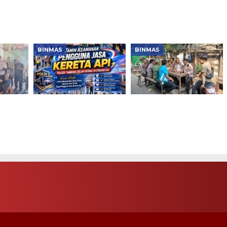
kung
Warga Diajak Bersama
Warga, Wujud Polri
Cegah Tawuran
Humanis dan Peduli
Masyarakat
BINMAS
BINMAS
ia
Jaga Penumpang
Kapolsek Tambora
ambora
Kereta, Polsek
Sambangi Warga
hmi
Tambora Patroli
Lewat Jaga Jakarta+
bmas
Stasiun KAI
On The Spot, Perkuat
Kamtibmas