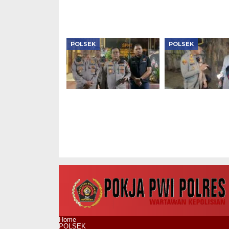
Obat Keras dan Vape
Etomidate
POLSEK
POLSEK
Aksi Cepat Polsek
Patroli Subuh D
Kebon Jeruk, Mobil
Kapolsek Tambo
Curian Berhasil
Tiga Motor Tan
Kembali ke Tangan
Dokumen Diama
Pemilik Hanya dalam
Satu Jam
Home
POLSEK