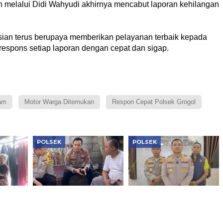
 melalui Didi Wahyudi akhirnya mencabut laporan kehilangan
isian terus berupaya memberikan pelayanan terbaik kepada
spons setiap laporan dengan cepat dan sigap.
am
Motor Warga Ditemukan
Respon Cepat Polsek Grogol
POLSEK
POLSEK
Jaga Jakarta+ On The
Polsek Cengkareng
ket
Spot, Kapolsek
Sita 2.500 Butir Obat
 HUT
Tambora Ajak Warga
Keras, Pengedar
RW 12 Tanah Sereal
Ditangkap