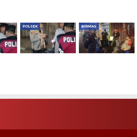
Perkuat Sinergi Jaga
Kamtibmas
POLSEK
BINMAS
ipimpin
Kapolsek Tambora
Patroli KRYD Polsek
ra,
Pimpin Patroli Subuh,
Tambora Ditingkatkan,
pa
Tiga Motor Tanpa
Warga Diajak Bersama
nkan
Dokumen Disita
Cegah Tawuran