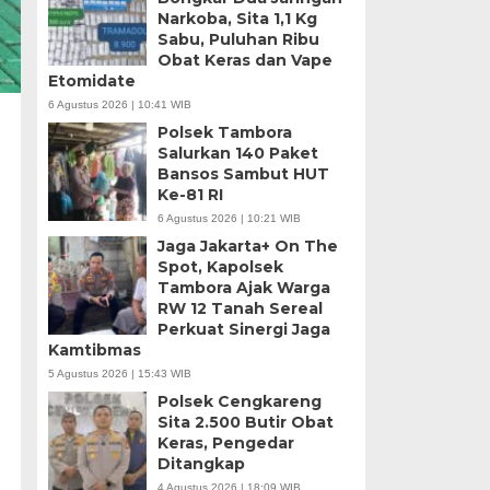
Narkoba, Sita 1,1 Kg
Sabu, Puluhan Ribu
Obat Keras dan Vape
Etomidate
6 Agustus 2026 | 10:41 WIB
Polsek Tambora
Salurkan 140 Paket
Bansos Sambut HUT
Ke-81 RI
6 Agustus 2026 | 10:21 WIB
Jaga Jakarta+ On The
Spot, Kapolsek
Tambora Ajak Warga
RW 12 Tanah Sereal
Perkuat Sinergi Jaga
Kamtibmas
5 Agustus 2026 | 15:43 WIB
Polsek Cengkareng
Sita 2.500 Butir Obat
Keras, Pengedar
Ditangkap
4 Agustus 2026 | 18:09 WIB