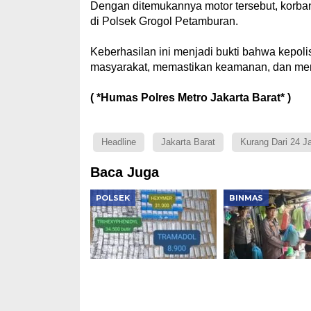
Dengan ditemukannya motor tersebut, korban
di Polsek Grogol Petamburan.
Keberhasilan ini menjadi bukti bahwa kepol
masyarakat, memastikan keamanan, dan mere
( *Humas Polres Metro Jakarta Barat* )
Headline
Jakarta Barat
Kurang Dari 24 J
Baca Juga
POLSEK
BINMAS
Polsek Kembangan
Polsek Tambora
Bongkar Dua Jaringan
Salurkan 140 Pa
Narkoba, Sita 1,1 Kg
Bansos Sambut
Sabu, Puluhan Ribu
Ke-81 RI