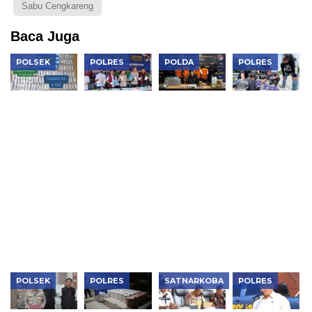
Sabu Cengkareng
Baca Juga
POLSEK
POLRES
POLDA
POLRES
Polsek
Polres
Polda
Polrestabes
Kembangan
Metro
Metro Jaya
Medan
Bongkar
Jakbar
Bongkar
Gagalkan
Dua
Musnahkan
Sindikat
Penyelundupa
Jaringan
Narkotika
Tembakau
24
Narkoba,
Rp119
Sintetis
Kilogram
Sita 1,1 Kg
Miliar,
995 Gram
Sabu
Sabu,
Bongkar
Tujuan
Puluhan
Lab Gelap
Jakarta
Ribu Obat
dan
Keras dan
Jaringan
Vape
Internasional
Etomidate
POLSEK
POLRES
SATNARKOBA
POLRES