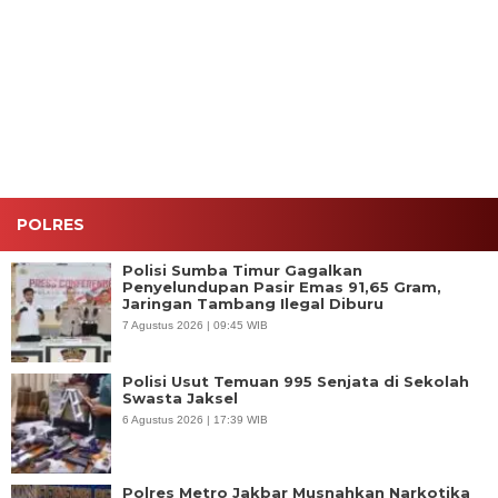
Polsek
Polres
Polres
Satresnarkob
Kalideres
Jakbar Sita
Jakpus
Polres
Bongkar
1,5 Ton
Bongkar 12
Ngawi
Peredaran
Bahan
Kasus
Tangkap
Obat Keras
Baku
Narkoba, 15
RS,
Ilegal
Narkoba di
Tersangka
Amankan
Cakung
Ditangkap
39 Gram
Sabu Siap
Edar
POLRES
Polisi Sumba Timur Gagalkan
Penyelundupan Pasir Emas 91,65 Gram,
Jaringan Tambang Ilegal Diburu
7 Agustus 2026 | 09:45 WIB
Polisi Usut Temuan 995 Senjata di Sekolah
Swasta Jaksel
6 Agustus 2026 | 17:39 WIB
Polres Metro Jakbar Musnahkan Narkotika